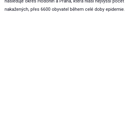
následuje okres Hodonín a Praha, která hlásí nejvyšší počet
nakažených, přes 6600 obyvatel během celé doby epidemie.