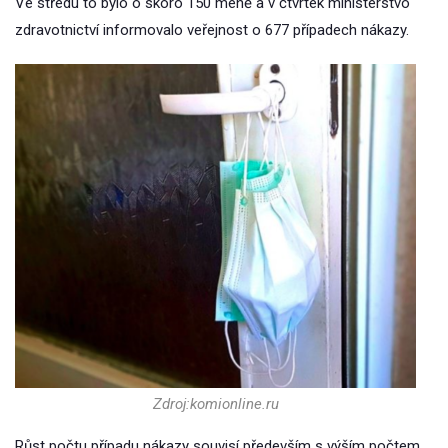
Ve středu to bylo o skoro 150 méně a v čtvrtek ministerstvo
zdravotnictví informovalo veřejnost o 677 případech nákazy.
Zdroj:komionline.ru
Růst počtu případu nákazy souvisí především s výším počtem