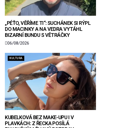
„PÉŤO, VĚŘÍME TI“: SUCHÁNEK SI RÝPL
DO MACINKY A NA VEDRA VYTÁHL
BIZARNÍ BUNDU S VĚTRÁČKY
06/08/2026
KULTURA
KUBELKOVÁ BEZ MAKE-UPU I V
PLAVKÁCH: Z ŘECKA POSÍLÁ