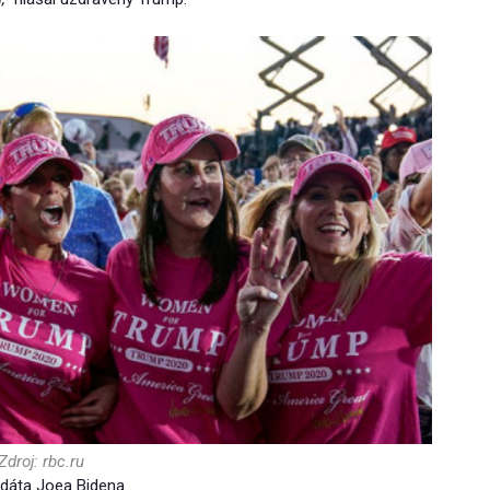
Zdroj: rbc.ru
idáta Joea Bidena.