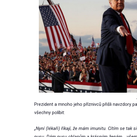
Prezident a mnoho jeho příznivců přišli navzdory pa
všechny políbit:
„Nyní (lékaři) říkají, že mám imunitu. Cítím se tak
pusu. Dám pusu chlapům a krásným ženám… všem