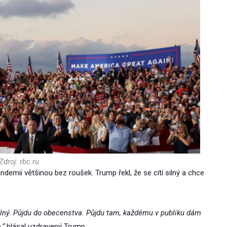
Zdroj: rbc.ru
ndemii většinou bez roušek. Trump řekl, že se cítí silný a chce
 silný. Půjdu do obecenstva. Půjdu tam, každému v publiku dám
,“
hlásal uzdravený Trump.