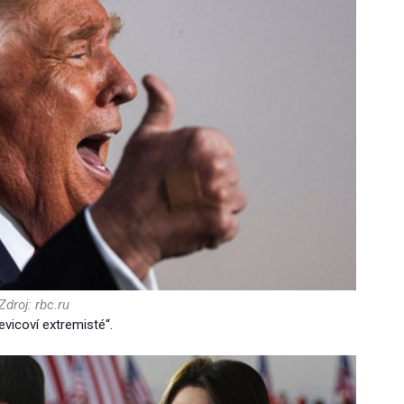
Zdroj: rbc.ru
evicoví extremisté“.