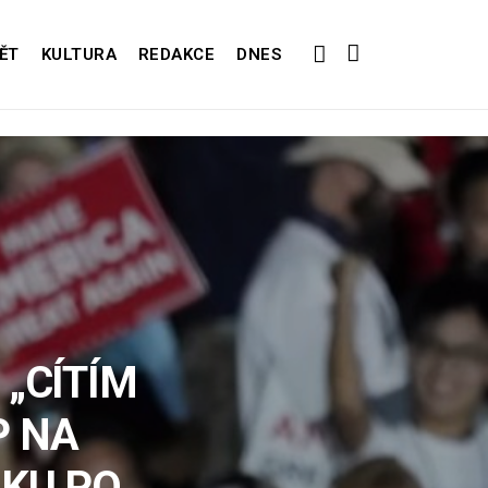
ĚT
KULTURA
REDAKCE
DNES
 „CÍTÍM
P NA
KU PO