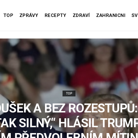
TOP
ZPRÁVY
RECEPTY
ZDRAVÍ
ZAHRANICNI
SV
TOP
UŠEK A BEZ ROZESTUPŮ:
TAK SILNÝ,“ HLÁSIL TRUM
ÍM PŘEDVOLEBNÍM MÍTIN