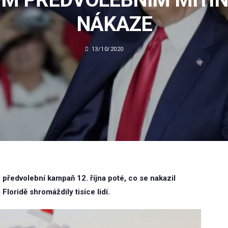
NÁKAZE
13/10/2020
předvolební kampaň 12. října poté, co se nakazil
loridě shromáždily tisíce lidí.