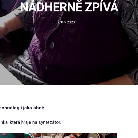
NÁDHERNĚ ZPÍVÁ
02/07/2020
echnologii jako ohně.
nka, která hraje na syntezátor.