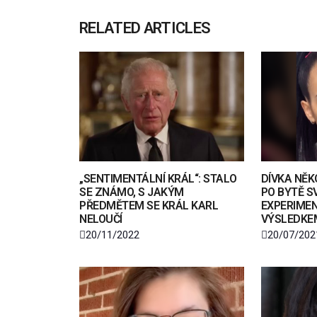
RELATED ARTICLES
„SENTIMENTÁLNÍ KRÁL“: STALO
DÍVKA NĚK
SE ZNÁMO, S JAKÝM
PO BYTĚ S
PŘEDMĚTEM SE KRÁL KARL
EXPERIMEN
NELOUČÍ
VÝSLEDKE
20/11/2022
20/07/202