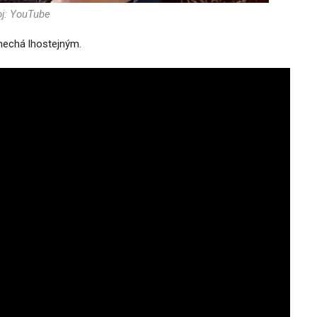
oj: YouTube
enechá lhostejným.