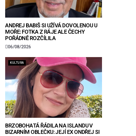
ANDREJ BABIŠ SI UŽÍVÁ DOVOLENOU U
MOŘE: FOTKA Z RÁJE ALE ČECHY
POŘÁDNĚ ROZČÍLILA
06/08/2026
KULTURA
BRZOBOHATÁ ŘÁDILA NA ISLANDU V
BIZARNÍM OBLEČKU: JEJÍ EX ONDŘEJ SI