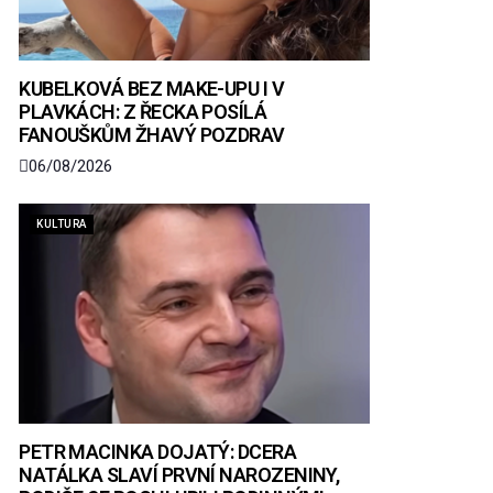
KUBELKOVÁ BEZ MAKE-UPU I V
PLAVKÁCH: Z ŘECKA POSÍLÁ
FANOUŠKŮM ŽHAVÝ POZDRAV
06/08/2026
KULTURA
PETR MACINKA DOJATÝ: DCERA
NATÁLKA SLAVÍ PRVNÍ NAROZENINY,