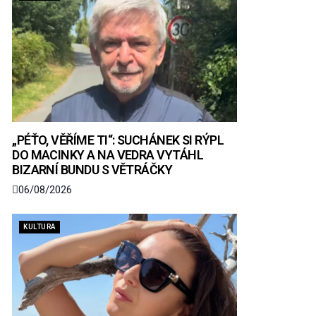
„PÉŤO, VĚŘÍME TI“: SUCHÁNEK SI RÝPL
DO MACINKY A NA VEDRA VYTÁHL
BIZARNÍ BUNDU S VĚTRÁČKY
06/08/2026
KULTURA