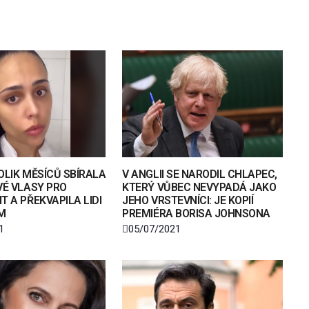
OLIK MĚSÍCŮ SBÍRALA
V ANGLII SE NARODIL CHLAPEC,
VÉ VLASY PRO
KTERÝ VŮBEC NEVYPADÁ JAKO
T A PŘEKVAPILA LIDI
JEHO VRSTEVNÍCI: JE KOPIÍ
M
PREMIÉRA BORISA JOHNSONA
1
05/07/2021