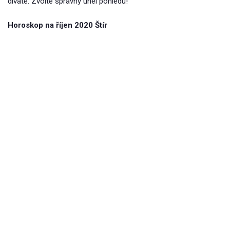
díváte. Zvolte správný úhel pohledu!
Horoskop na říjen 2020 Štír