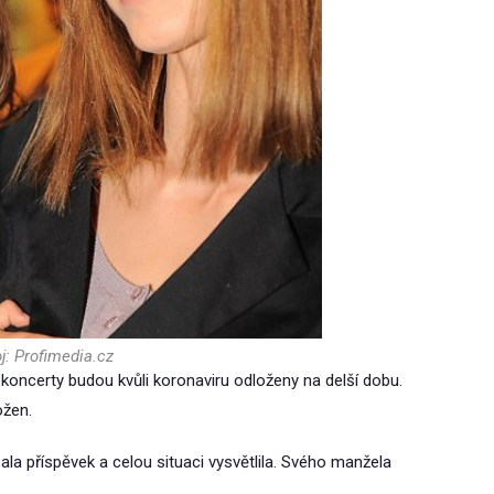
j: Profimedia.cz
oncerty budou kvůli koronaviru odloženy na delší dobu.
ožen.
ala příspěvek a celou situaci vysvětlila. Svého manžela