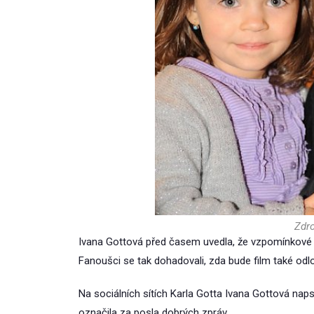
Zdro
Ivana Gottová před časem uvedla, že vzpomínkové k
Fanoušci se tak dohadovali, zda bude film také odl
Na sociálních sítích Karla Gotta Ivana Gottová naps
označila za posla dobrých zpráv.