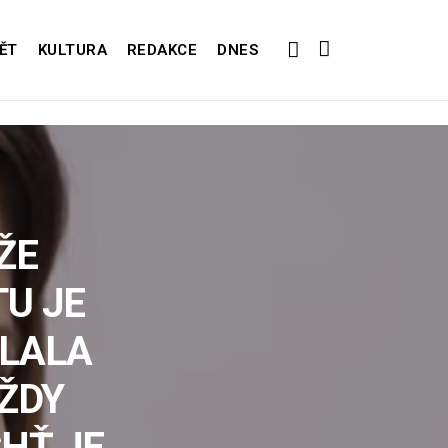
ĚT
KULTURA
REDAKCE
DNES
ŽE
TU JE
SLALA
VŽDY
HŤ JE