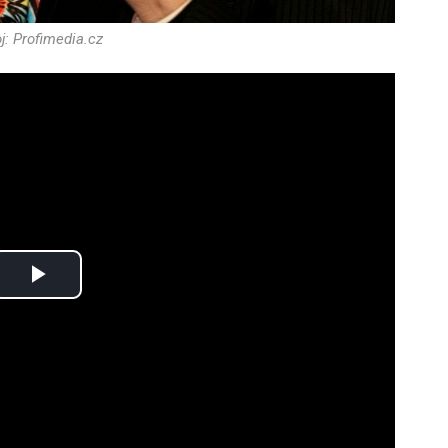
j: Profimedia.cz
Play
Video