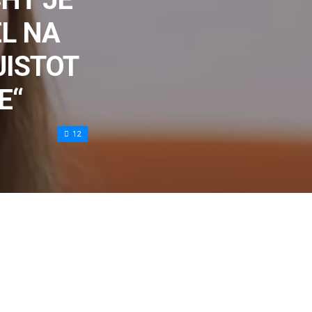
EL NA
JISTOT
E“
12