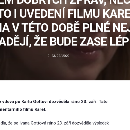
O I UVEDENÍ FILMU KAR
A V TÉTO DOBĚ PLNÉ NE
ADĚJÍ, ŽE BUDE ZASE LÉP
23/09/2020
 vdova po Karlu Gottovi dozvěděla ráno 23. září. Tato
entárního filmu Karel.
dla, že se Ivana Gottová ráno 23. září dozvěděla výsledek