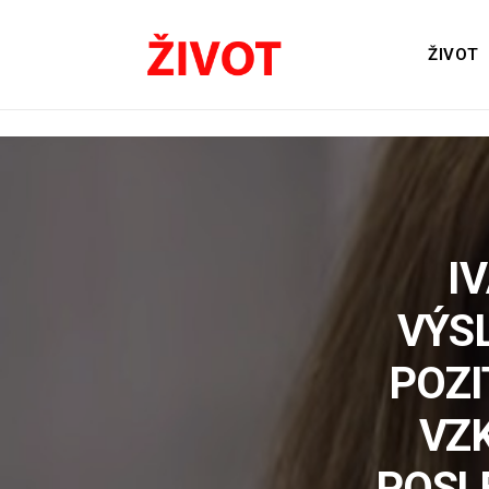
ŽIVOT
I
VÝSL
POZI
VZK
POSL