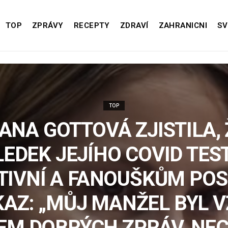
TOP
ZPRÁVY
RECEPTY
ZDRAVÍ
ZAHRANICNI
SV
TOP
VANA GOTTOVÁ ZJISTILA, 
EDEK JEJÍHO COVID TES
TIVNÍ A FANOUŠKŮM PO
AZ: „MŮJ MANŽEL BYL 
EM DOBRÝCH ZPRÁV, NEC