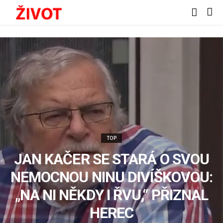
TOP
JAN KAČER SE STARÁ O SVOU
NEMOCNOU NINU DIVÍŠKOVOU:
„NA NI NĚKDY I ŘVU,“ PŘIZNAL
HEREC