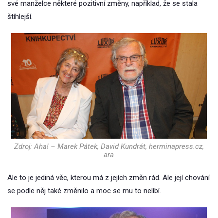
své manželce některé pozitivní změny, například, že se stala
štíhlejší.
Zdroj: Aha! – Marek Pátek, David Kundrát, herminapress.cz,
ara
Ale to je jediná věc, kterou má z jejích změn rád. Ale její chování
se podle něj také změnilo a moc se mu to nelíbí.