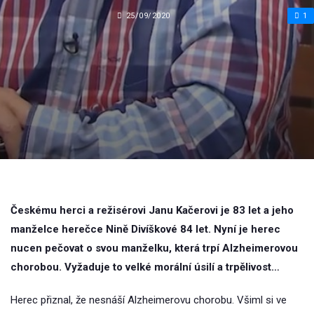
25/09/2020
1
Českému herci a režisérovi Janu Kačerovi je 83 let a jeho
manželce herečce Nině Divíškové 84 let. Nyní je herec
nucen pečovat o svou manželku, která trpí Alzheimerovou
chorobou. Vyžaduje to velké morální úsilí a trpělivost…
Herec přiznal, že nesnáší Alzheimerovu chorobu. Všiml si ve