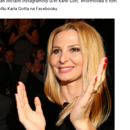
án oficiální instagramový účet Karel Gott,“
informovala o tom
ofilu Karla Gotta na Facebooku.