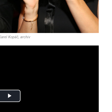
Karel Kopáč, archiv
Play