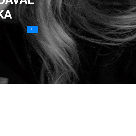
́KA
0