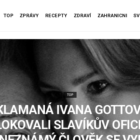
TOP
ZPRÁVY
RECEPTY
ZDRAVÍ
ZAHRANICNI
SV
TOP
KLAMANÁ IVANA GOTTOV
OKOVALI SLAVÍKŮV OFIC
 NEZNÁMÝ ČLOVĚK SE VY