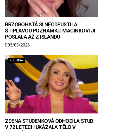
BRZOBOHATÁ SI NEODPUSTILA
ŠTIPLAVOU POZNÁMKU: MACINKOVI JI
POSLALA AŽ Z ISLANDU
05/08/2026
KULTURA
ZDENA STUDENKOVÁ ODHODILA STUD:
V 72 LETECH UKÁZALA TĚLO V