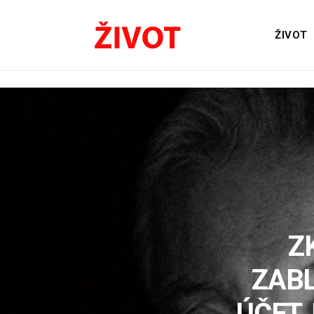
ŽIVOT
Z
ZABL
ÚČET,