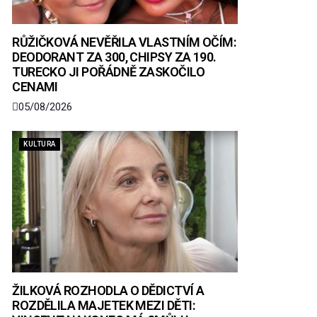
RŮŽIČKOVÁ NEVĚŘILA VLASTNÍM OČÍM:
DEODORANT ZA 300, CHIPSY ZA 190.
TURECKO JI POŘÁDNĚ ZASKOČILO
CENAMI
05/08/2026
KULTURA
ŽILKOVÁ ROZHODLA O DĚDICTVÍ A
ROZDĚLILA MAJETEK MEZI DĚTI: