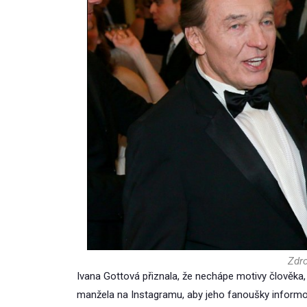
Zdro
Ivana Gottová přiznala, že nechápe motivy člověka, 
manžela na Instagramu, aby jeho fanoušky informova