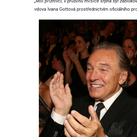
„Milí příznivci, v průběhu měsíce srpna byl zablokov
vdova Ivana Gottová prostřednictvím oficiálního pr