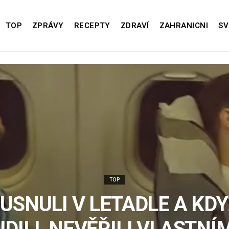
TOP
ZPRÁVY
RECEPTY
ZDRAVÍ
ZAHRANICNI
SV
TOP
 USNULI V LETADLE A KDY
DILI, NEVĚŘILI VLASTNÍ