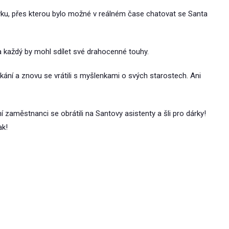
vku, přes kterou bylo možné v reálném čase chatovat se Santa
 a každý by mohl sdílet své drahocenné touhy.
tkání a znovu se vrátili s myšlenkami o svých starostech. Ani
ní zaměstnanci se obrátili na Santovy asistenty a šli pro dárky!
ak!