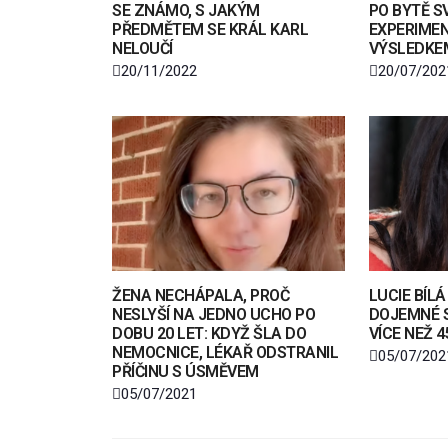
SE ZNÁMO, S JAKÝM
PO BYTĚ S
PŘEDMĚTEM SE KRÁL KARL
EXPERIMEN
NELOUČÍ
VÝSLEDKE
20/11/2022
20/07/202
ŽENA NECHÁPALA, PROČ
LUCIE BÍL
NESLYŠÍ NA JEDNO UCHO PO
DOJEMNÉ S
DOBU 20 LET: KDYŽ ŠLA DO
VÍCE NEŽ 4
NEMOCNICE, LÉKAŘ ODSTRANIL
05/07/202
PŘÍČINU S ÚSMĚVEM
05/07/2021