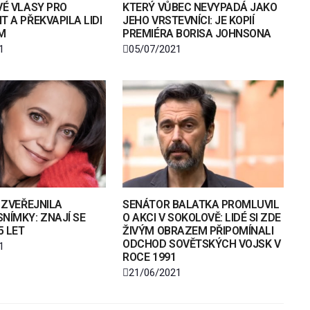
VÉ VLASY PRO
KTERÝ VŮBEC NEVYPADÁ JAKO
T A PŘEKVAPILA LIDI
JEHO VRSTEVNÍCI: JE KOPIÍ
M
PREMIÉRA BORISA JOHNSONA
1
05/07/2021
Á ZVEŘEJNILA
SENÁTOR BALATKA PROMLUVIL
NÍMKY: ZNAJÍ SE
O AKCI V SOKOLOVĚ: LIDÉ SI ZDE
5 LET
ŽIVÝM OBRAZEM PŘIPOMÍNALI
ODCHOD SOVĚTSKÝCH VOJSK V
1
ROCE 1991
21/06/2021