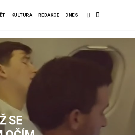
ĚT
KULTURA
REDAKCE
DNES
Ž SE
M OČÍM