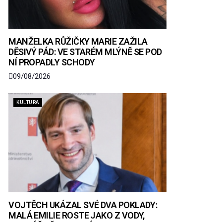
MANŽELKA RŮŽIČKY MARIE ZAŽILA
DĚSIVÝ PÁD: VE STARÉM MLÝNĚ SE POD
NÍ PROPADLY SCHODY
09/08/2026
KULTURA
VOJTĚCH UKÁZAL SVÉ DVA POKLADY:
MALÁ EMILIE ROSTE JAKO Z VODY,