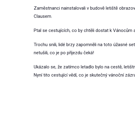
Zaměstnanci nainstalovali v budově letiště obrazo
Clausem.
Ptal se cestujících, co by chtěli dostat k Vánocům
Trochu snili, lidé brzy zapomněli na toto úžasné se
netušili, co je po příjezdu čeká!
Ukázalo se, že zatímco letadlo bylo na cestě, letišt
Nyní tito cestující vědí, co je skutečný vánoční zázr