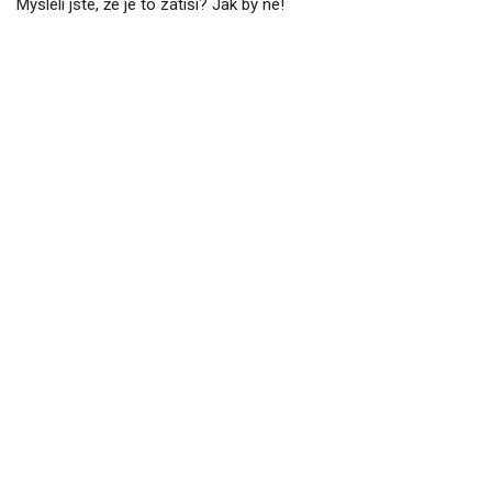
Mysleli jste, že je to zátiší? Jak by ne!