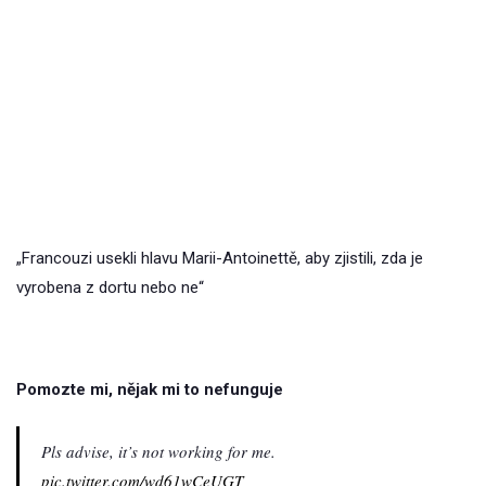
„Francouzi usekli hlavu Marii-Antoinettě, aby zjistili, zda je
vyrobena z dortu nebo ne“
Pomozte mi, nějak mi to nefunguje
Pls advise, it’s not working for me.
pic.twitter.com/wd61wCeUGT