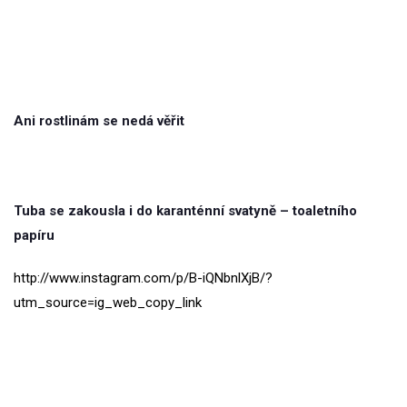
Ani rostlinám se nedá věřit
Tuba se zakousla i do karanténní svatyně – toaletního
papíru
http://www.instagram.com/p/B-iQNbnlXjB/?
utm_source=ig_web_copy_link