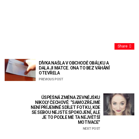
Share
DÍVKA NAŠLA V OBCHODĚ OBÁLKU A
DALA JI MATCE. ONA TO BEZ VÁHÁNÍ
OTEVŘELA
PREVIOUS POST
ÚSPĚŠNÁ ZMĚNA ZEVNĚJŠKU
NIKOLY ČECHOVÉ: “SAMOZŘEJMĚ
NENÍ PŘÍJEMNÉ SDÍLET FOTKU, KDE
SE SEBOU NEJSTE SPOKOJENÍ, ALE
JE TO PODLE MĚ TA NEJVĚTŠÍ
MOTIVACE”
NEXT POST