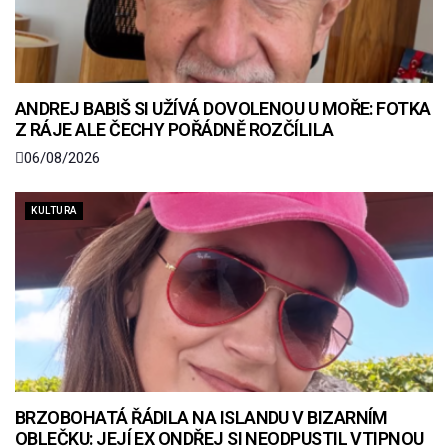
ANDREJ BABIŠ SI UŽÍVÁ DOVOLENOU U MOŘE: FOTKA
Z RÁJE ALE ČECHY POŘÁDNĚ ROZČÍLILA
06/08/2026
KULTURA
BRZOBOHATÁ ŘÁDILA NA ISLANDU V BIZARNÍM
OBLEČKU: JEJÍ EX ONDŘEJ SI NEODPUSTIL VTIPNOU