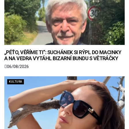
„PÉŤO, VĚŘÍME TI“: SUCHÁNEK SI RÝPL DO MACINKY
A NA VEDRA VYTÁHL BIZARNÍ BUNDU S VĚTRÁČKY
06/08/2026
KULTURA