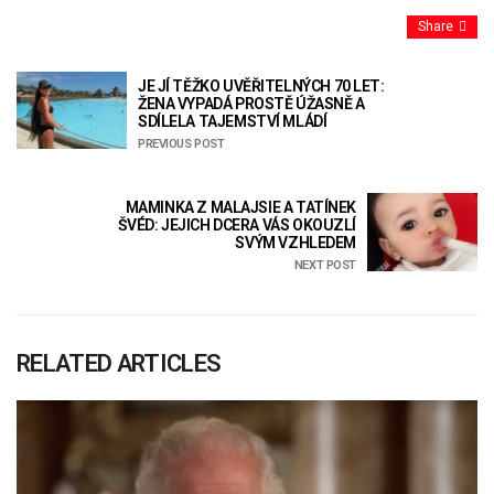
Share
JE JÍ TĚŽKO UVĚŘITELNÝCH 70 LET:
ŽENA VYPADÁ PROSTĚ ÚŽASNĚ A
SDÍLELA TAJEMSTVÍ MLÁDÍ
PREVIOUS POST
MAMINKA Z MALAJSIE A TATÍNEK
ŠVÉD: JEJICH DCERA VÁS OKOUZLÍ
SVÝM VZHLEDEM
NEXT POST
RELATED ARTICLES