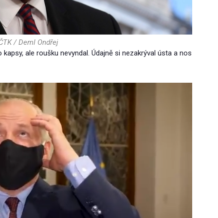
 ČTK / Deml Ondřej
 kapsy, ale roušku nevyndal. Údajně si nezakrýval ústa a nos