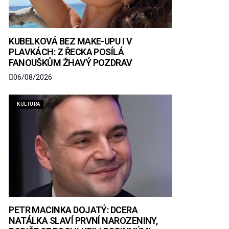
KUBELKOVÁ BEZ MAKE-UPU I V
PLAVKÁCH: Z ŘECKA POSÍLÁ
FANOUŠKŮM ŽHAVÝ POZDRAV
06/08/2026
KULTURA
PETR MACINKA DOJATÝ: DCERA
NATÁLKA SLAVÍ PRVNÍ NAROZENINY,