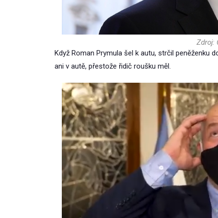
Zdroj:
Když Roman Prymula šel k autu, strčil peněženku do
ani v autě, přestože řidič roušku měl.