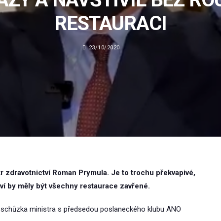
RESTAURACI
23/10/2020
tr zdravotnictví Roman Prymula. Je to trochu překvapivé,
tví by měly být všechny restaurace zavřené.
it schůzka ministra s předsedou poslaneckého klubu ANO