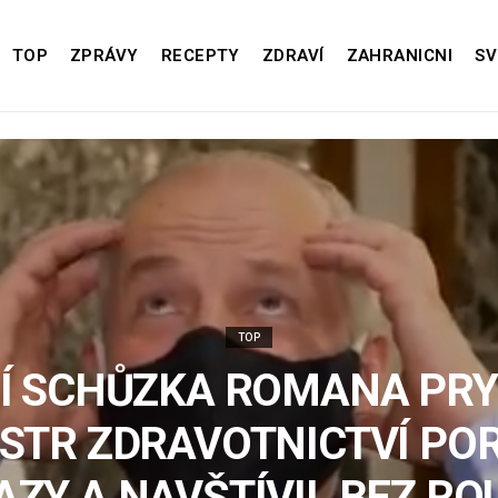
TOP
ZPRÁVY
RECEPTY
ZDRAVÍ
ZAHRANICNI
SV
TOP
Í SCHŮZKA ROMANA PRY
STR ZDRAVOTNICTVÍ PO
AZY A NAVŠTÍVIL BEZ RO