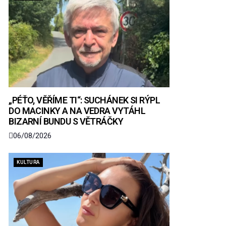
„PÉŤO, VĚŘÍME TI“: SUCHÁNEK SI RÝPL
DO MACINKY A NA VEDRA VYTÁHL
BIZARNÍ BUNDU S VĚTRÁČKY
06/08/2026
KULTURA