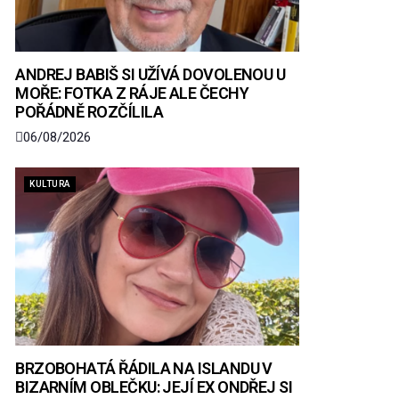
ANDREJ BABIŠ SI UŽÍVÁ DOVOLENOU U
MOŘE: FOTKA Z RÁJE ALE ČECHY
POŘÁDNĚ ROZČÍLILA
06/08/2026
KULTURA
BRZOBOHATÁ ŘÁDILA NA ISLANDU V
BIZARNÍM OBLEČKU: JEJÍ EX ONDŘEJ SI