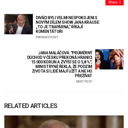
Share
DIVÁCI BYLI VELMI NESPOKOJENI S
NOVÝM DÍLEM SHOW JANA KRAUSE:
„TO JE TRAPÁRNA,“ ŘÍKAJÍ
KOMENTÁTOŘI
PREVIOUS POST
JANA MALÁČOVÁ: "PRŮMĚRNÝ
DŮCHOD V ČESKU PŘEKONÁ HRANICI
15 000 KORUN A ZVÝŠÍ SE O 5,8 %",
MINISTRYNĚ ŘEKLA, ŽE PODZIM
ŽIVOTA SI LIDÉ MAJÍ UŽÍT A NE HO
PŘEŽÍVAT
NEXT POST
RELATED ARTICLES