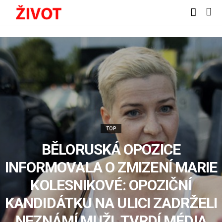
TOP
BĚLORUSKÁ OPOZICE
INFORMOVALA O ZMIZENÍ MARIE
KOLESNIKOVÉ: OPOZIČNÍ
KANDIDÁTKU NA ULICI ZADRŽELI
NEZNÁMÍ MUŽI, TVRDÍ MÉDIA