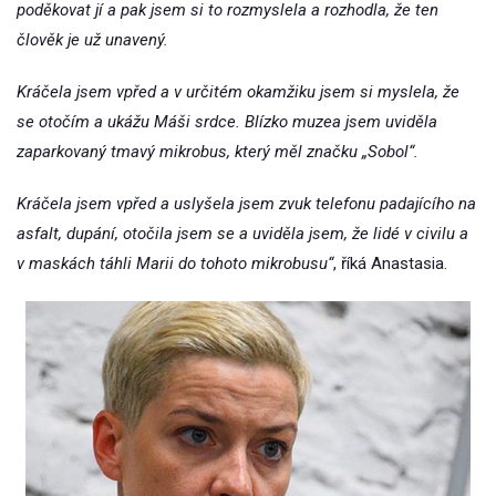
poděkovat jí a pak jsem si to rozmyslela a rozhodla, že ten
člověk je už unavený.
Kráčela jsem vpřed a v určitém okamžiku jsem si myslela, že
se otočím a ukážu Máši srdce. Blízko muzea jsem uviděla
zaparkovaný tmavý mikrobus, který měl značku „Sobol“.
Kráčela jsem vpřed a uslyšela jsem zvuk telefonu padajícího na
asfalt, dupání, otočila jsem se a uviděla jsem, že lidé v civilu a
v maskách táhli Marii do tohoto mikrobusu“
, říká Anastasia.