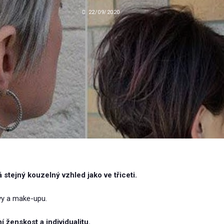
22/09/2020
stejný kouzelný vzhled jako ve třiceti.
vy a make-upu.
í ženskost a individualitu.