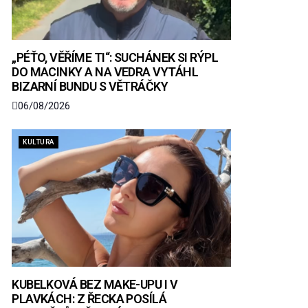
„PÉŤO, VĚŘÍME TI“: SUCHÁNEK SI RÝPL
DO MACINKY A NA VEDRA VYTÁHL
BIZARNÍ BUNDU S VĚTRÁČKY
06/08/2026
KULTURA
KUBELKOVÁ BEZ MAKE-UPU I V
PLAVKÁCH: Z ŘECKA POSÍLÁ