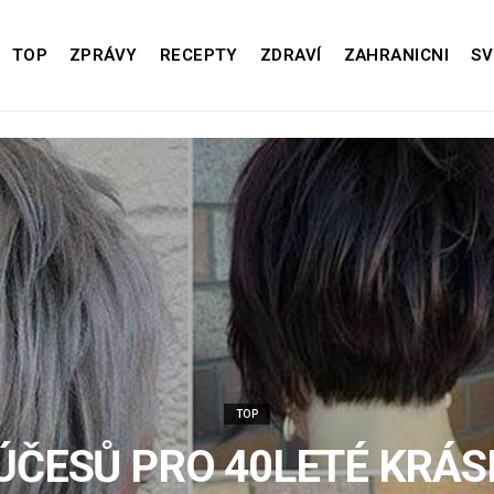
TOP
ZPRÁVY
RECEPTY
ZDRAVÍ
ZAHRANICNI
SV
TOP
 ÚČESŮ PRO 40LETÉ KRÁS