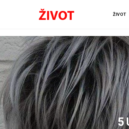
ŽIVOT
5