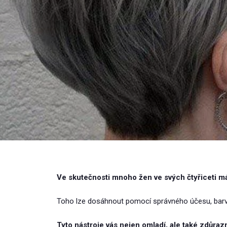
Ve skutečnosti mnoho žen ve svých čtyřiceti má 
Toho lze dosáhnout pomocí správného účesu, bar
Tyto nástroje vás nejen omladí, ale také zdůrazn