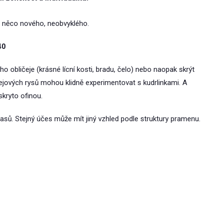
t něco nového, neobvyklého.
40
o obličeje (krásné lícní kosti, bradu, čelo) nebo naopak skrýt
čejových rysů mohou klidně experimentovat s kudrlinkami. A
kryto ofinou.
lasů. Stejný účes může mít jiný vzhled podle struktury pramenu.