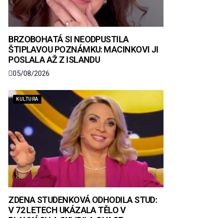
BRZOBOHATÁ SI NEODPUSTILA
ŠTIPLAVOU POZNÁMKU: MACINKOVI JI
POSLALA AŽ Z ISLANDU
05/08/2026
KULTURA
ZDENA STUDENKOVÁ ODHODILA STUD:
V 72 LETECH UKÁZALA TĚLO V