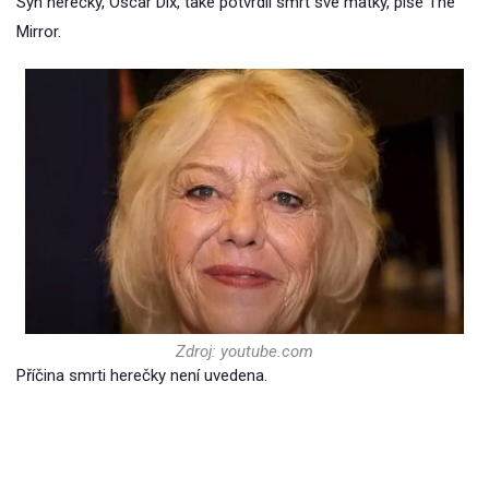
Syn herečky, Oscar Dix, také potvrdil smrt své matky, píše The
Mirror.
Zdroj: youtube.com
Příčina smrti herečky není uvedena.