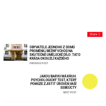
Share
OBYVATELE JEDNOHO Z DOMŮ
PROMĚNILI BĚŽNÝ VCHOD NA
SKUTEČNĚ UMĚLECKÉ DÍLO: TATO
KRÁSA OKOUZLÍ KAŽDÉHO
PREVIOUS POST
JAKOU BARVU MÁ KRUH:
PSYCHOLOGICKÝ TEST, KTERÝ
POMŮŽE ZJISTIT ÚROVEŇ VAŠÍ
SEBEÚCTY
NEXT POST