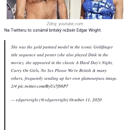
Zdroj: youtube.com
Na Twitteru to oznámil britský režisér Edgar Wright.
She was the gold painted model in the iconic Goldfinger
title sequence and poster (she also played Dink in the
movie), she appeared in the classic A Hard Day's Night,
Carry On Girls, No Sex Please We're British & many
others, frequently sending up her own glamourpuss image.
2/4
pic.twitter.com/RyUs7fS6P7
— edgarwright (@edgarwright)
October 11, 2020