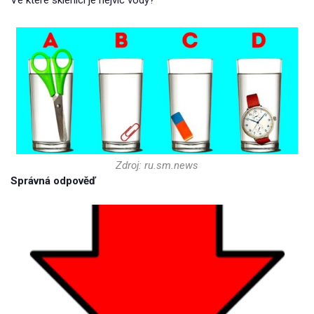
Ve které sklenici je nejvíc vody?
Zdroj: ru.sm.news
Správná odpověď