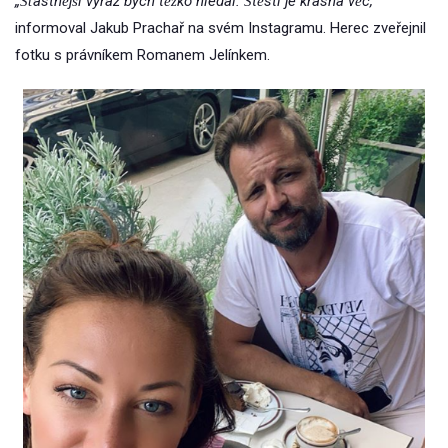
„Šťastnější výraz bych těžko hledal. Štěstí je krásná věc,“
informoval Jakub Prachař na svém Instagramu. Herec zveřejnil
fotku s právníkem Romanem Jelínkem.