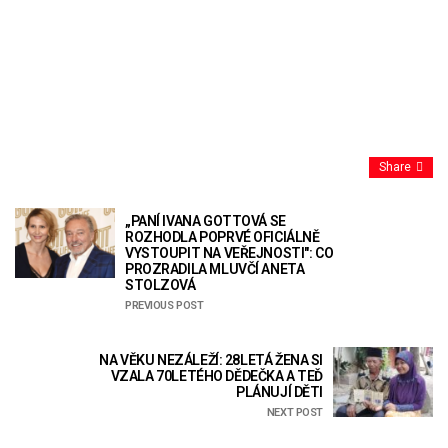
Share
„PANÍ IVANA GOTTOVÁ SE
ROZHODLA POPRVÉ OFICIÁLNĚ
VYSTOUPIT NA VEŘEJNOSTI": CO
PROZRADILA MLUVČÍ ANETA
STOLZOVÁ
PREVIOUS POST
NA VĚKU NEZÁLEŽÍ: 28LETÁ ŽENA SI
VZALA 70LETÉHO DĚDEČKA A TEĎ
PLÁNUJÍ DĚTI
NEXT POST