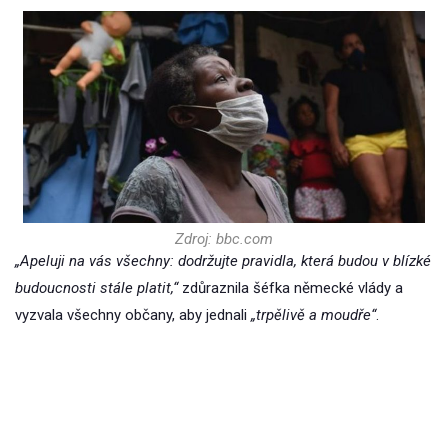
Zdroj: bbc.com
„Apeluji na vás všechny: dodržujte pravidla, která budou v blízké
budoucnosti stále platit,“
zdůraznila šéfka německé vlády a
vyzvala všechny občany, aby jednali
„trpělivě a moudře“
.