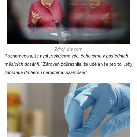
Zdroj: dw.com
Poznamenala, že nyní
„riskujeme vše, čeho jsme v posledních
měsících dosáhli.“
Zároveň zdůraznila, že udělá vše pro to,
„aby
zabránila druhému národnímu uzamčení“
.