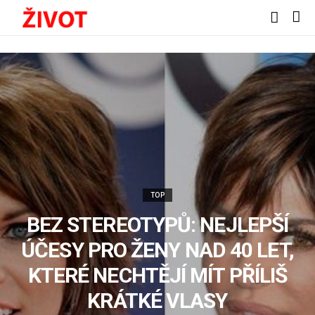
TOP
BEZ STEREOTYPŮ: NEJLEPŠÍ
ÚČESY PRO ŽENY NAD 40 LET,
KTERÉ NECHTĚJÍ MÍT PŘÍLIŠ
KRÁTKÉ VLASY