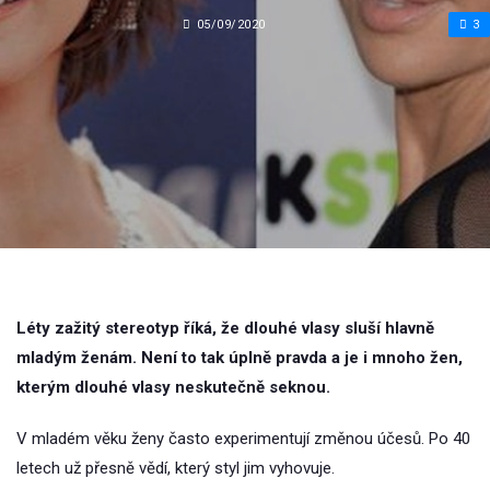
05/09/2020
3
Léty zažitý stereotyp říká, že dlouhé vlasy sluší hlavně
mladým ženám. Není to tak úplně pravda a je i mnoho žen,
kterým dlouhé vlasy neskutečně seknou.
V mladém věku ženy často experimentují změnou účesů. Po 40
letech už přesně vědí, který styl jim vyhovuje.