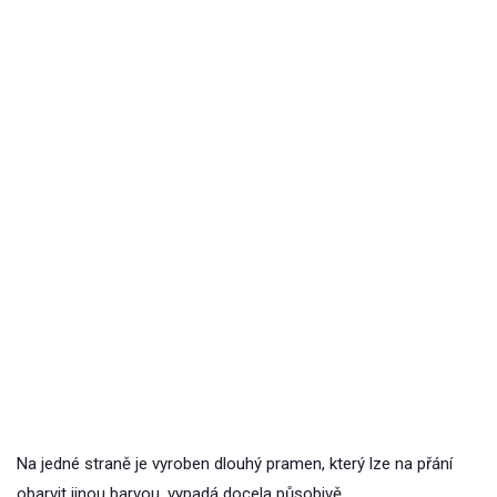
Na jedné straně je vyroben dlouhý pramen, který lze na přání
obarvit jinou barvou, vypadá docela působivě.