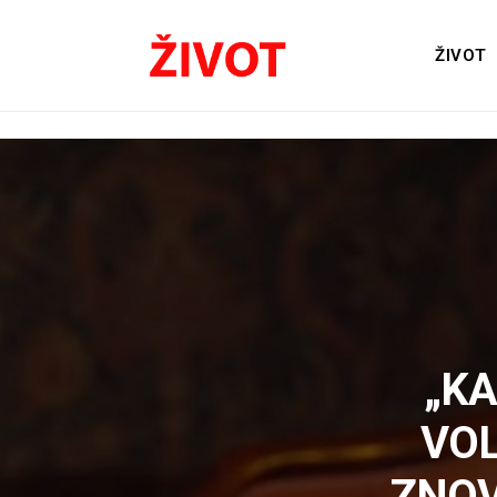
ŽIVOT
„KA
VOL
ZNOV