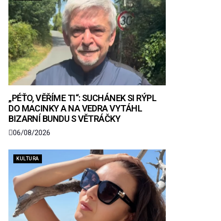
„PÉŤO, VĚŘÍME TI“: SUCHÁNEK SI RÝPL
DO MACINKY A NA VEDRA VYTÁHL
BIZARNÍ BUNDU S VĚTRÁČKY
06/08/2026
KULTURA