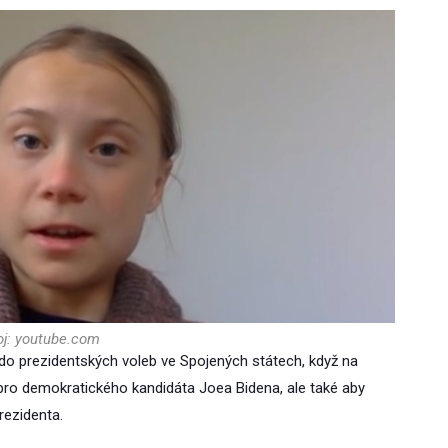
oj: youtube.com
do prezidentských voleb ve Spojených státech, když na
li pro demokratického kandidáta Joea Bidena, ale také aby
rezidenta.