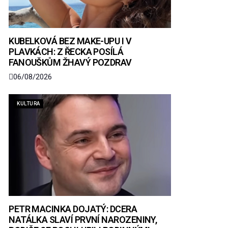
KUBELKOVÁ BEZ MAKE-UPU I V
PLAVKÁCH: Z ŘECKA POSÍLÁ
FANOUŠKŮM ŽHAVÝ POZDRAV
06/08/2026
KULTURA
PETR MACINKA DOJATÝ: DCERA
NATÁLKA SLAVÍ PRVNÍ NAROZENINY,