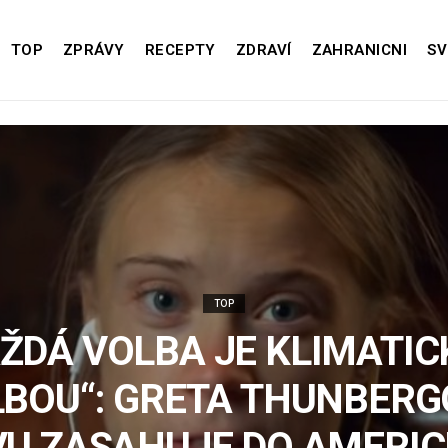
TOP
ZPRÁVY
RECEPTY
ZDRAVÍ
ZAHRANICNI
SV
TOP
ŽDÁ VOLBA JE KLIMATI
BOU“: GRETA THUNBER
U ZASAHUJE DO AMERI