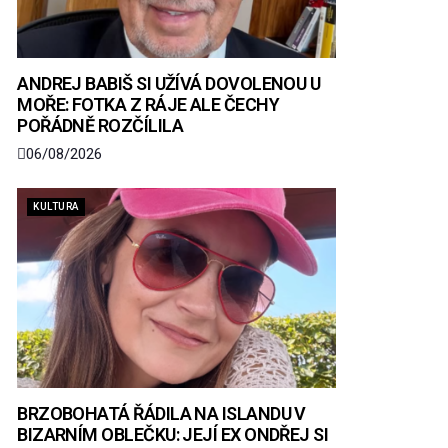
ANDREJ BABIŠ SI UŽÍVÁ DOVOLENOU U
MOŘE: FOTKA Z RÁJE ALE ČECHY
POŘÁDNĚ ROZČÍLILA
06/08/2026
KULTURA
BRZOBOHATÁ ŘÁDILA NA ISLANDU V
BIZARNÍM OBLEČKU: JEJÍ EX ONDŘEJ SI