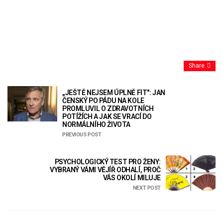
Share
„JEŠTĚ NEJSEM ÚPLNĚ FIT": JAN
ČENSKÝ PO PÁDU NA KOLE
PROMLUVIL O ZDRAVOTNÍCH
POTÍŽÍCH A JAK SE VRACÍ DO
NORMÁLNÍHO ŽIVOTA
PREVIOUS POST
PSYCHOLOGICKÝ TEST PRO ŽENY:
VYBRANÝ VÁMI VĚJÍŘ ODHALÍ, PROČ
VÁS OKOLÍ MILUJE
NEXT POST