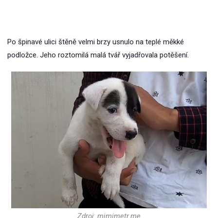
Po špinavé ulici štěně velmi brzy usnulo na teplé měkké
podložce. Jeho roztomilá malá tvář vyjadřovala potěšení.
Zdroj: mimimetr.me