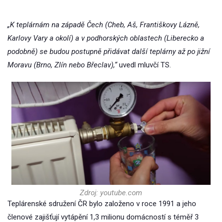
„K teplárnám na západě Čech (Cheb, Aš, Františkovy Lázně,
Karlovy Vary a okolí) a v podhorských oblastech (Liberecko a
podobně) se budou postupně přidávat další teplárny až po jižní
Moravu (Brno, Zlín nebo Břeclav),“
uvedl mluvčí TS.
Zdroj: youtube.com
Teplárenské sdružení ČR bylo založeno v roce 1991 a jeho
členové zajišťují vytápění 1,3 milionu domácností s téměř 3