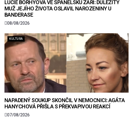
LUCIE BORHYOVÁ VE ŠPANĚLSKU ZÁŘÍ: DŮLEŽITÝ
MUŽ JEJÍHO ŽIVOTA OSLAVIL NAROZENINY U
BANDERASE
08/08/2026
KULTURA
NAPADENÝ SOUKUP SKONČIL V NEMOCNICI: AGÁTA
HANYCHOVÁ PŘIŠLA S PŘEKVAPIVOU REAKCÍ
07/08/2026