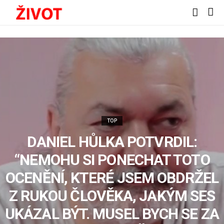
TOP
DANIEL HŮLKA POTVRDIL:
“NEMOHU SI PONECHAT TOTO
OCENĚNÍ, KTERÉ JSEM OBDRŽEL
Z RUKOU ČLOVĚKA, JAKÝM SES
UKÁZAL BÝT. MUSEL BYCH SE ZA