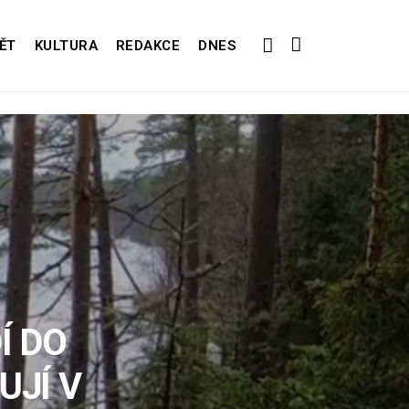
ĚT
KULTURA
REDAKCE
DNES
Í DO
UJÍ V