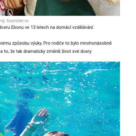
oj: tourister.ru
 dceru Ebonu ve 13 letech na domácí vzdělávání.
novému způsobu výuky. Pro rodiče to bylo mnohonásobně
a to, že tak dramaticky změnili život své dcery.