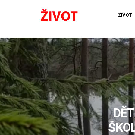
ŽIVOT
DĚT
ŠKOL