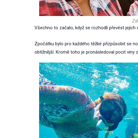
Zdr
Všechno to začalo, když se rozhodli převést jejich
Zpočátku bylo pro každého těžké přizpůsobit se 
obtížnější. Kromě toho je pronásledoval pocit viny z