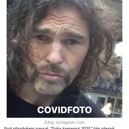
Zdroj: instagram.com
Pod příspěvkem napsal:
“Doba kamenná 2020,”
čím přesně