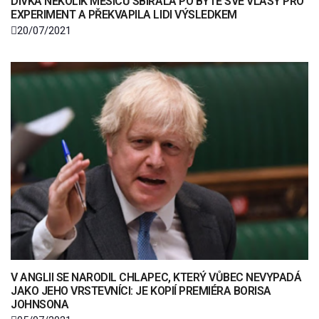
DÍVKA NĚKOLIK MĚSÍCŮ SBÍRALA PO BYTĚ SVÉ VLASY PRO
EXPERIMENT A PŘEKVAPILA LIDI VÝSLEDKEM
20/07/2021
V ANGLII SE NARODIL CHLAPEC, KTERÝ VŮBEC NEVYPADÁ
JAKO JEHO VRSTEVNÍCI: JE KOPIÍ PREMIÉRA BORISA
JOHNSONA