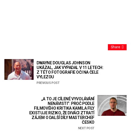
Share
DWAYNE DOUGLAS JOHNSON
UKÁZAL, JAK VYPADAL V 11 LETECH:
Z TÉTO FOTOGRAFIE OČI NA ČELE
VYLEZOU
PREVIOUS POST
„A TO JE CÍLENÉ VYVOLÁVÁNÍ
NENÁVISTI“: PROČ PODLE
FILMOVÉHO KRITIKA KAMILA FILY
EXISTUJE RIZIKO, ŽE DIVÁCI ZTRATÍ
ZÁJEM O DALŠÍ DÍLY MASTERCHEF
ČESKO
NEXT POST