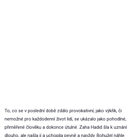
To, co se v poslední době zdálo provokativní, jako výkřik, či
nemožné pro každodenní život lidí, se ukázalo jako pohodlné,
přiměřené člověku a dokonce útulné. Zaha Hadid šla k uznání
dlouho, ale našla jí a uchopila pevně a navždy. Bohužel náhle