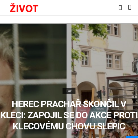
TOP
HEREC PRACHAŘ SKONČIL V
KLECI: ZAPOJIL SE DO AKCE PROTI
KLECOVÉMU CHOVU SLEPIC