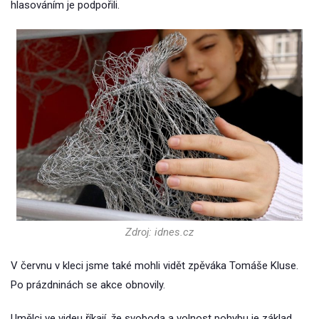
hlasováním je podpořili.
Zdroj: idnes.cz
V červnu v kleci jsme také mohli vidět zpěváka Tomáše Kluse.
Po prázdninách se akce obnovily.
Umělci ve videu říkají, že svoboda a volnost pohybu je základ.