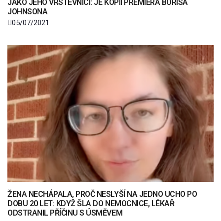
JAKO JEHO VRSTEVNÍCI: JE KOPIÍ PREMIÉRA BORISA
JOHNSONA
05/07/2021
ŽENA NECHÁPALA, PROČ NESLYŠÍ NA JEDNO UCHO PO
DOBU 20 LET: KDYŽ ŠLA DO NEMOCNICE, LÉKAŘ
ODSTRANIL PŘÍČINU S ÚSMĚVEM