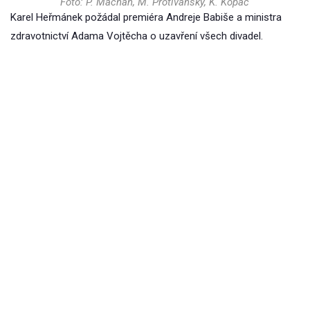
Foto: P. Machan, M. Protivanský, K. Kopáč
Karel Heřmánek požádal premiéra Andreje Babiše a ministra
zdravotnictví Adama Vojtěcha o uzavření všech divadel.