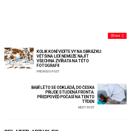
Share
KOLIK KONÍ VIDÍTE VY NA OBRÁZKU:
VĚTŠINA LIDÍ NEMŮŽE NAJÍT
VŠECHNA ZVÍŘATA NA TÉTO
FOTOGRAFII
PREVIOUS POST
BABÍ LÉTO SE ODKLÁDÁ, DO ČESKA
PŘIJDE STUDENÁ FRONTA:
PŘEDPOVĚĎ POČASÍ NA TENTO
TÝDEN
NEXT POST