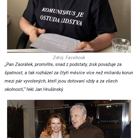
Zdroj: Facebook
„Pan Zaorálek, promiňte, snad z podstaty, zisk považuje za
špatnost, a tak rozházel za čtyři měsíce více než miliardu korun
mezi pár vyvolených, kteří jsou dotovaní vždy a za všech
okolností,“
řekl Jan Hrušínský.