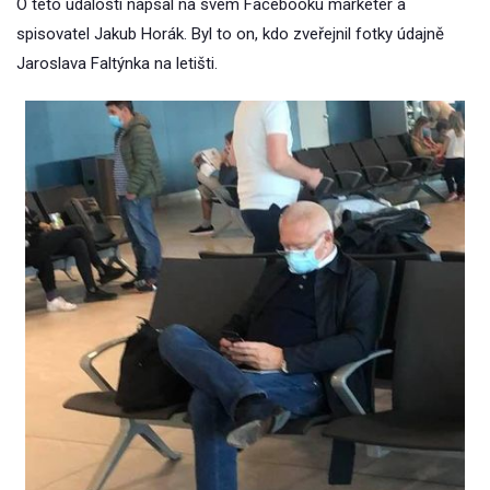
O této události napsal na svém Facebooku marketér a
spisovatel Jakub Horák. Byl to on, kdo zveřejnil fotky údajně
Jaroslava Faltýnka na letišti.