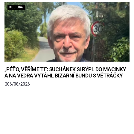
KULTURA
„PÉŤO, VĚŘÍME TI“: SUCHÁNEK SI RÝPL DO MACINKY
A NA VEDRA VYTÁHL BIZARNÍ BUNDU S VĚTRÁČKY
06/08/2026