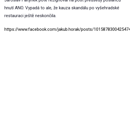
Jaroslav Faltýnek poté rezignoval na post předsedy poslanců
hnutí ANO. Vypadá to ale, že kauza skandálu po vyšehradské
restauraci ještě neskončila.
https://www.facebook.com/jakub.horak/posts/101587830042547