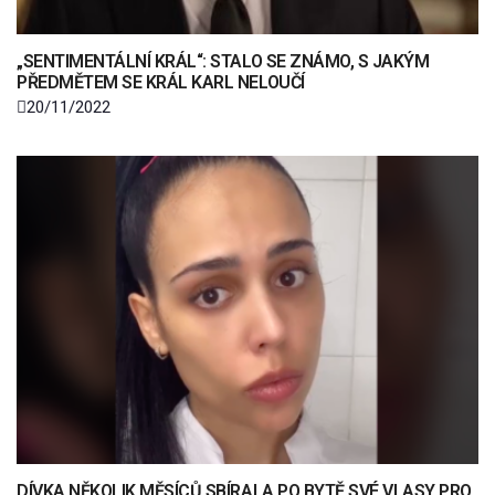
„SENTIMENTÁLNÍ KRÁL“: STALO SE ZNÁMO, S JAKÝM
PŘEDMĚTEM SE KRÁL KARL NELOUČÍ
20/11/2022
DÍVKA NĚKOLIK MĚSÍCŮ SBÍRALA PO BYTĚ SVÉ VLASY PRO