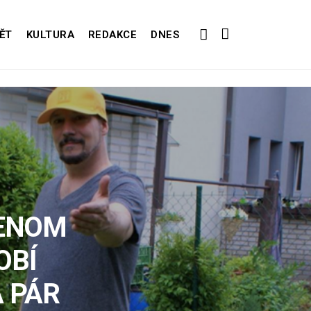
ĚT
KULTURA
REDAKCE
DNES
JENOM
OBÍ
A PÁR