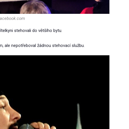
:facebook.com
telkyni stehovali do většího bytu.
ám, ale nepotřeboval žádnou stehovací službu.