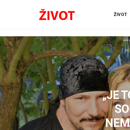
ŽIVOT
„JE 
SO
NEMA