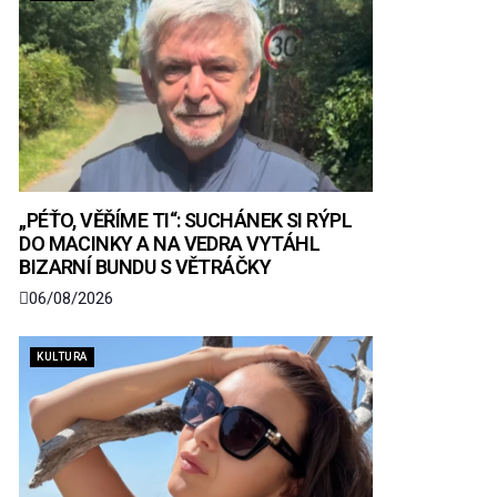
„PÉŤO, VĚŘÍME TI“: SUCHÁNEK SI RÝPL
DO MACINKY A NA VEDRA VYTÁHL
BIZARNÍ BUNDU S VĚTRÁČKY
06/08/2026
KULTURA