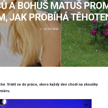
CŮ A BOHUŠ MATUŠ PROM
M, JAK PROBÍHÁ TĚHOTE
16/09/2020
é. Vrátil se do práce, skoro každý den chodí na zkoušky
emiéru.