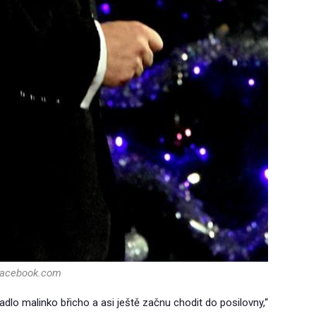
:facebook.com
dlo malinko břicho a asi ještě začnu chodit do posilovny,“