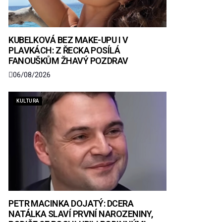
KUBELKOVÁ BEZ MAKE-UPU I V
PLAVKÁCH: Z ŘECKA POSÍLÁ
FANOUŠKŮM ŽHAVÝ POZDRAV
06/08/2026
KULTURA
PETR MACINKA DOJATÝ: DCERA
NATÁLKA SLAVÍ PRVNÍ NAROZENINY,