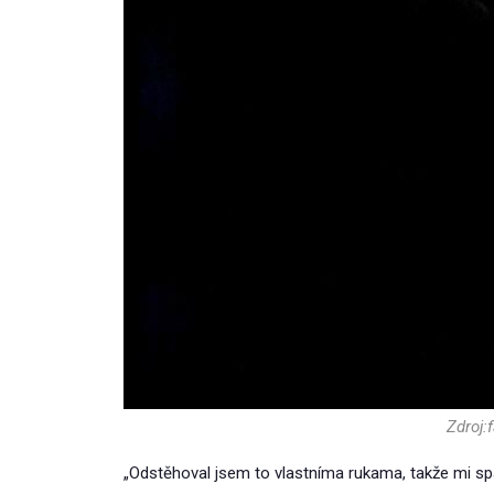
Zdroj
„Odstěhoval jsem to vlastníma rukama, takže mi spa