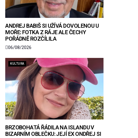
ANDREJ BABIŠ SI UŽÍVÁ DOVOLENOU U
MOŘE: FOTKA Z RÁJE ALE ČECHY
POŘÁDNĚ ROZČÍLILA
06/08/2026
KULTURA
BRZOBOHATÁ ŘÁDILA NA ISLANDU V
BIZARNÍM OBLEČKU: JEJÍ EX ONDŘEJ SI