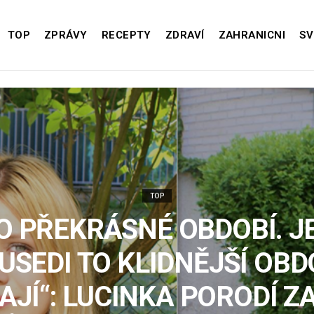
TOP
ZPRÁVY
RECEPTY
ZDRAVÍ
ZAHRANICNI
SV
TOP
TO PŘEKRÁSNÉ OBDOBÍ. 
USEDI TO KLIDNĚJŠÍ OBD
JÍ“: LUCINKA PORODÍ Z