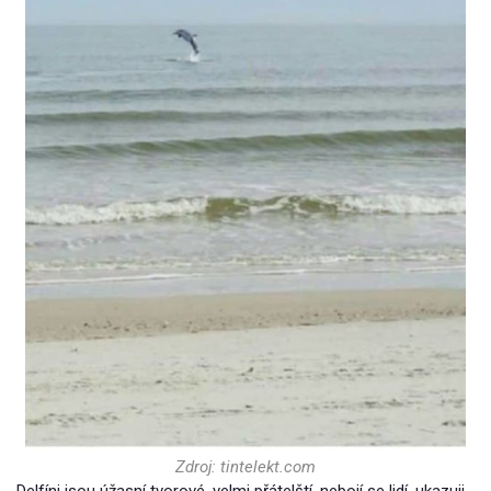
Zdroj: tintelekt.com
Delfíni jsou úžasní tvorové, velmi přátelští, nebojí se lidí, ukazuji