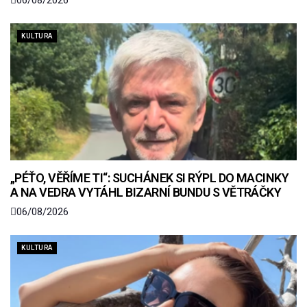
KULTURA
„PÉŤO, VĚŘÍME TI“: SUCHÁNEK SI RÝPL DO MACINKY
A NA VEDRA VYTÁHL BIZARNÍ BUNDU S VĚTRÁČKY
06/08/2026
KULTURA