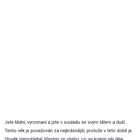
Jste klidní, vyrovnaní a jste v souladu se svým tělem a duší.
Tento věk je považován za nejkrásnější, protože v této době je
člověk mimořádně šťastný ze všeho, co se kolem něj děje.