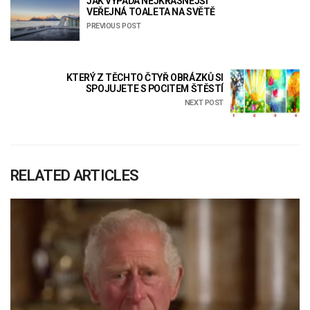
JAK VYPADÁ NEJKRÁSNĚJŠÍ
VEŘEJNÁ TOALETA NA SVĚTĚ
PREVIOUS POST
KTERÝ Z TĚCHTO ČTYŘ OBRÁZKŮ SI
SPOJUJETE S POCITEM ŠTĚSTÍ
NEXT POST
RELATED ARTICLES