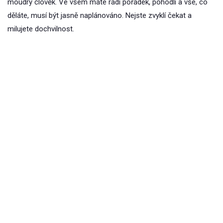
moudrý člověk. Ve všem máte rádi pořádek, pohodlí a vše, co
děláte, musí být jasně naplánováno. Nejste zvyklí čekat a
milujete dochvilnost.