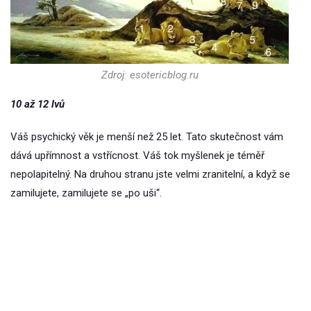
Zdroj: esotericblog.ru
10 až 12 lvů
Váš psychický věk je menší než 25 let. Tato skutečnost vám
dává upřímnost a vstřícnost. Váš tok myšlenek je téměř
nepolapitelný. Na druhou stranu jste velmi zranitelní, a když se
zamilujete, zamilujete se „po uši“.