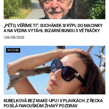
„PÉŤO, VĚŘÍME TI“: SUCHÁNEK SI RÝPL DO MACINKY
A NA VEDRA VYTÁHL BIZARNÍ BUNDU S VĚTRÁČKY
06/08/2026
KULTURA
KUBELKOVÁ BEZ MAKE-UPU I V PLAVKÁCH: Z ŘECKA
POSÍLÁ FANOUŠKŮM ŽHAVÝ POZDRAV