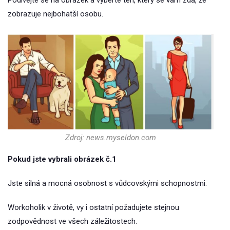
Podívejte se na obrázek a vyberte ten, který se vám zdá, že
zobrazuje nejbohatší osobu.
Zdroj: news.myseldon.com
Pokud jste vybrali obrázek č.1
Jste silná a mocná osobnost s vůdcovskými schopnostmi.
Workoholik v životě, vy i ostatní požadujete stejnou
zodpovědnost ve všech záležitostech.