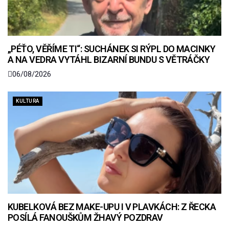
„PÉŤO, VĚŘÍME TI“: SUCHÁNEK SI RÝPL DO MACINKY
A NA VEDRA VYTÁHL BIZARNÍ BUNDU S VĚTRÁČKY
06/08/2026
KULTURA
KUBELKOVÁ BEZ MAKE-UPU I V PLAVKÁCH: Z ŘECKA
POSÍLÁ FANOUŠKŮM ŽHAVÝ POZDRAV