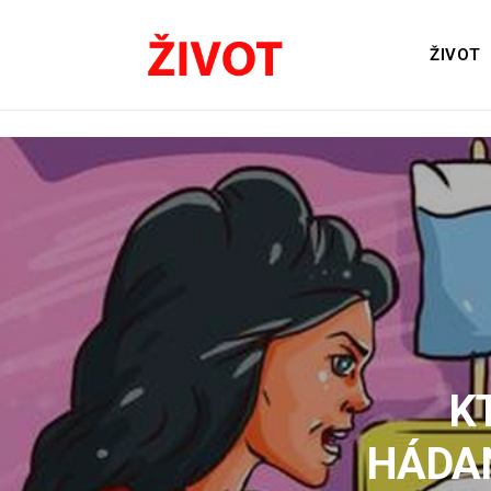
ŽIVOT
K
HÁDAN