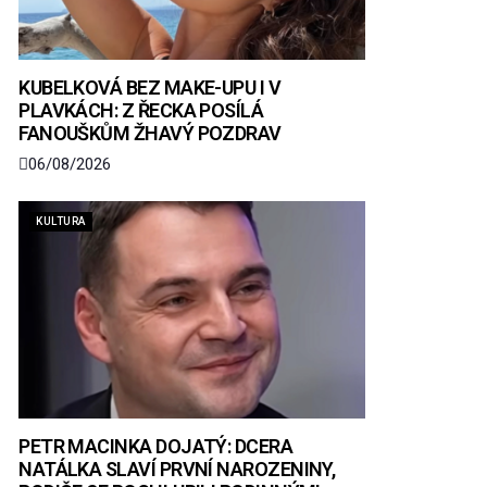
KUBELKOVÁ BEZ MAKE-UPU I V
PLAVKÁCH: Z ŘECKA POSÍLÁ
FANOUŠKŮM ŽHAVÝ POZDRAV
06/08/2026
KULTURA
PETR MACINKA DOJATÝ: DCERA
NATÁLKA SLAVÍ PRVNÍ NAROZENINY,