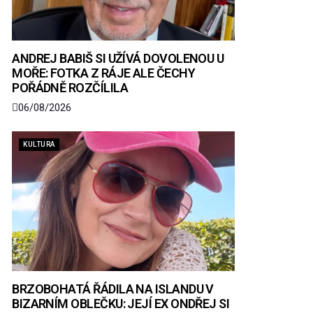
ANDREJ BABIŠ SI UŽÍVÁ DOVOLENOU U
MOŘE: FOTKA Z RÁJE ALE ČECHY
POŘÁDNĚ ROZČÍLILA
06/08/2026
KULTURA
BRZOBOHATÁ ŘÁDILA NA ISLANDU V
BIZARNÍM OBLEČKU: JEJÍ EX ONDŘEJ SI