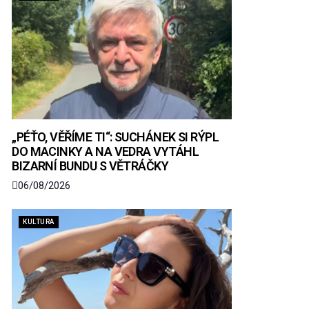
„PÉŤO, VĚŘÍME TI“: SUCHÁNEK SI RÝPL
DO MACINKY A NA VEDRA VYTÁHL
BIZARNÍ BUNDU S VĚTRÁČKY
06/08/2026
KULTURA