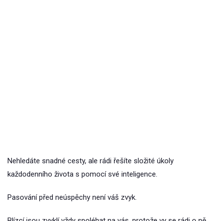
Nehledáte snadné cesty, ale rádi řešíte složité úkoly
každodenního života s pomocí své inteligence.
Pasování před neúspěchy není váš zvyk.
Blízcí jsou zvyklí vždy spoléhat na vás, protože vy se rádi o ně