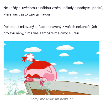
Ne každý si uvědomuje náhlou změnu nálady a nadbytek pocitů,
které vás často zakryjí hlavou.
Dokonce i milovaný je často unavený z vašich nekonečných
projevů něhy, čímž vás samozřejmě divoce uráží.
Zdroj: moscow.sm-news.ru