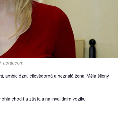
j: listal.com
tavá, ambiciózní, cílevědomá a neznalá žena. Měla šílený
hla chodit a zůstala na invalidním vozíku.