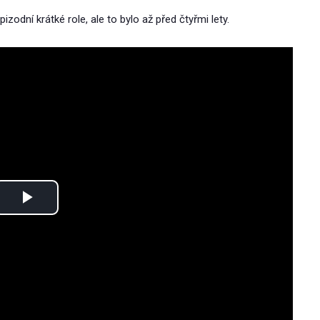
epizodní krátké role, ale to bylo až před čtyřmi lety.
Play
Video