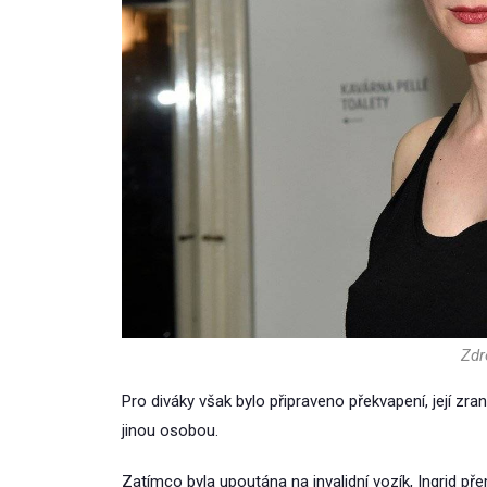
Zdr
Pro diváky však bylo připraveno překvapení, její zra
jinou osobou.
Zatímco byla upoutána na invalidní vozík, Ingrid přem