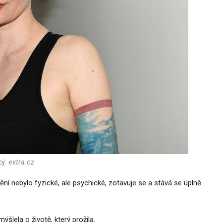
oj: extra.cz
nění nebylo fyzické, ale psychické, zotavuje se a stává se úplně
ýšlela o životě, který prožila.