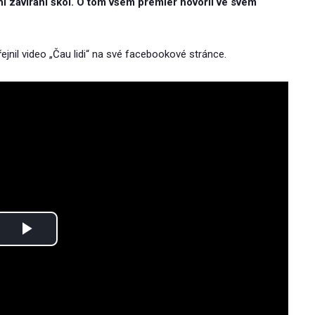
 zavírání škol. O tom všem premiér hovořil ve svém
ejnil video „Čau lidi“ na své facebookové stránce.
Play
Video