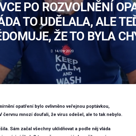
VCE PO ROZVOLNĚNÍ OPA
ÁDA TO UDĚLALA, ALE TEĎ
DOMUJE, ŽE TO BYLA C
14/09/2020
mírnění opatření bylo ovlivněno veřejnou poptávkou,
 červnu mnozí doufali, že virus odešel, ale to tak nebylo.
ašila. Sám začal všechny uklidňovat a podle něj vláda