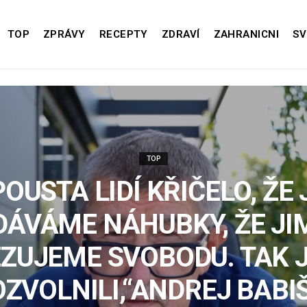
TOP
ZPRÁVY
RECEPTY
ZDRAVÍ
ZAHRANICNI
SV
TOP
POUSTA LIDÍ KŘIČELO, ŽE 
DÁVÁME NÁHUBKY, ŽE JI
ZUJEME SVOBODU. TAK 
ZVOLNILI,“ANDREJ BABI