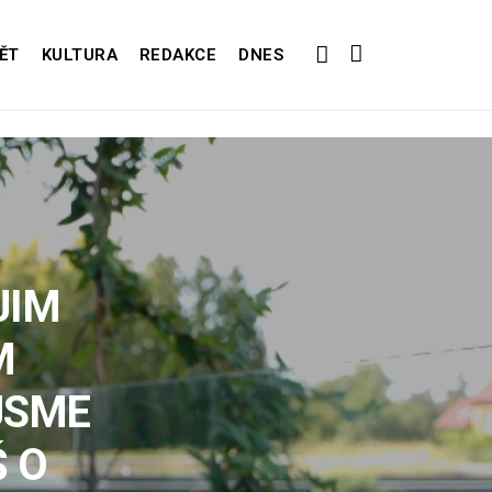
ĚT
KULTURA
REDAKCE
DNES
JIM
M
JSME
Š O