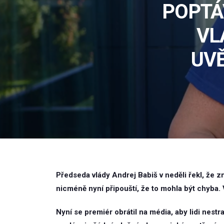
POPTÁ
VL
UVĚ
Předseda vlády Andrej Babiš v neděli řekl, že z
nicméně nyní připouští, že to mohla být chyba. V
Nyní se premiér obrátil na média, aby lidi nestr