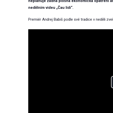
neplánuje žádná plošná ekonomická opatření ani
nedělním videu „Čau lidi“.
Premiér Andrej Babiš podle své tradice v neděli zveř