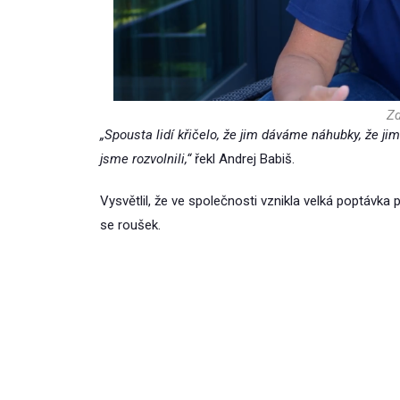
Zd
„Spousta lidí křičelo, že jim dáváme náhubky, že j
jsme rozvolnili,“
řekl Andrej Babiš.
Vysvětlil, že ve společnosti vznikla velká poptávka
se roušek.