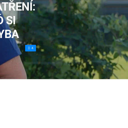
TŘENÍ:
 SI
HYBA
4