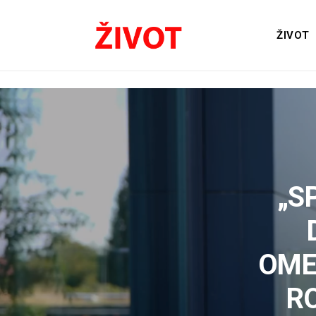
ŽIVOT
„S
OME
RO