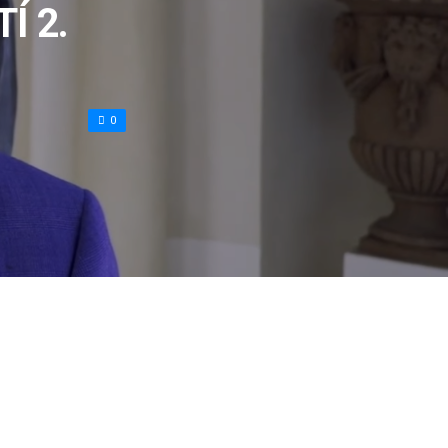
Í 2.
0