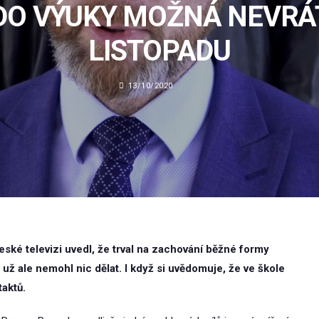
DO VÝUKY MOŽNÁ NEVRÁT
LISTOPADU
13/10/2020
eské televizi uvedl, že trval na zachování běžné formy
ž ale nemohl nic dělat. I když si uvědomuje, že ve škole
aktů.