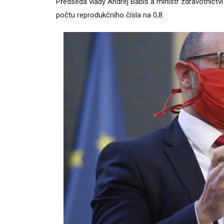
Předseda vlády Andrej Babiš a ministr zdravotnictví 
počtu reprodukčního čísla na 0,8.