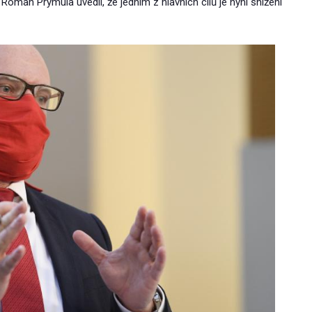
Roman Prymula uvedli, že jedním z hlavních cílů je nyní snížení