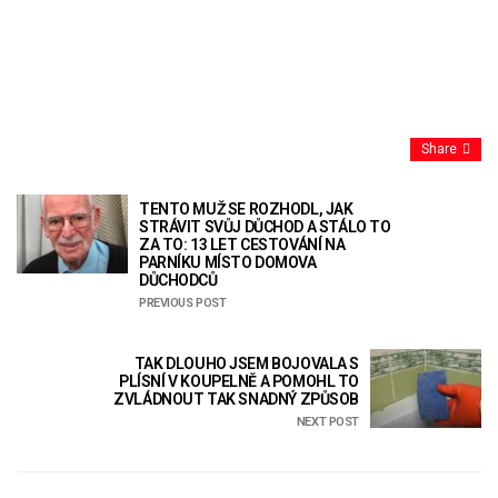
Share
TENTO MUŽ SE ROZHODL, JAK
STRÁVIT SVŮJ DŮCHOD A STÁLO TO
ZA TO: 13 LET CESTOVÁNÍ NA
PARNÍKU MÍSTO DOMOVA
DŮCHODCŮ
PREVIOUS POST
TAK DLOUHO JSEM BOJOVALA S
PLÍSNÍ V KOUPELNĚ A POMOHL TO
ZVLÁDNOUT TAK SNADNÝ ZPŮSOB
NEXT POST