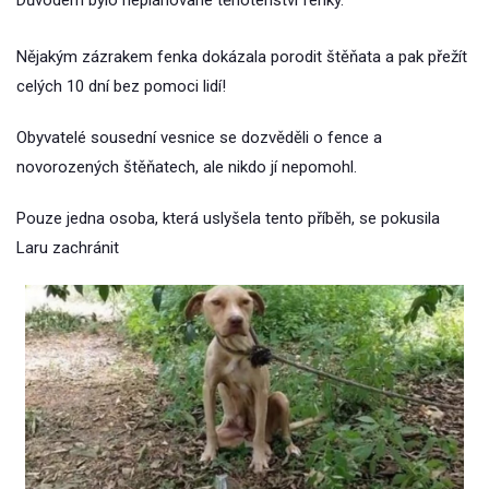
Důvodem bylo neplánované těhotenství fenky.
Nějakým zázrakem fenka dokázala porodit štěňata a pak přežít
celých 10 dní bez pomoci lidí!
Obyvatelé sousední vesnice se dozvěděli o fence a
novorozených štěňatech, ale nikdo jí nepomohl.
Pouze jedna osoba, která uslyšela tento příběh, se pokusila
Laru zachránit