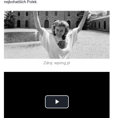
nejbohatších Polek.
Zdroj: wpimg.pl
Play