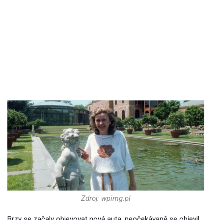
Zdroj: wpimg.pl
Brzy se začaly objevovat nová auta, neočekávaně se objevil