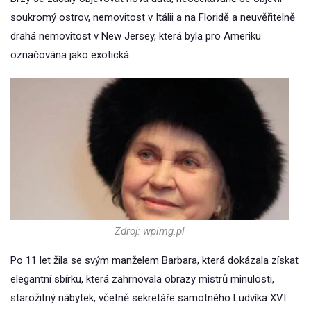
soukromý ostrov, nemovitost v Itálii a na Floridě a neuvěřitelně
drahá nemovitost v New Jersey, která byla pro Ameriku
označována jako exotická.
Zdroj: wpimg.pl
Po 11 let žila se svým manželem Barbara, která dokázala získat
elegantní sbírku, která zahrnovala obrazy mistrů minulosti,
starožitný nábytek, včetně sekretáře samotného Ludvíka XVI.