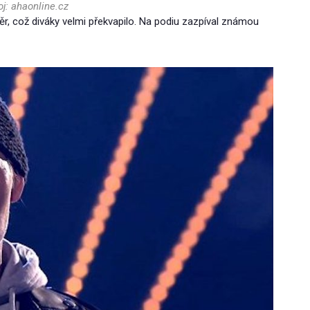
oj: ahaonline.cz
ěr, což diváky velmi překvapilo. Na podiu zazpíval známou