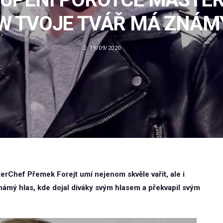
W TVOJE TVÁŘ MÁ ZNÁM
19/09/2020
rChef Přemek Forejt umí nejenom skvěle vařit, ale i
známý hlas, kde dojal diváky svým hlasem a překvapil svým