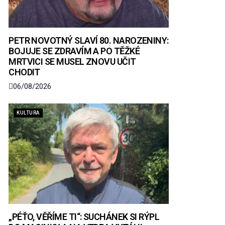
PETR NOVOTNÝ SLAVÍ 80. NAROZENINY:
BOJUJE SE ZDRAVÍM A PO TĚŽKÉ
MRTVICI SE MUSEL ZNOVU UČIT
CHODIT
06/08/2026
KULTURA
„PÉŤO, VĚŘÍME TI“: SUCHÁNEK SI RÝPL