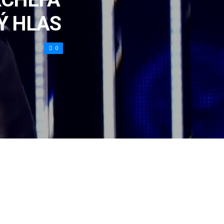
Ý HLAS
0