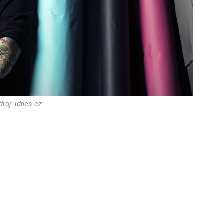
droj: idnes.cz