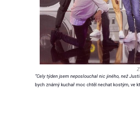
Z
“Cely týden jsem neposlouchal nic jiného, než Justi
bych známý kuchař moc chtěl nechat kostým, ve kt