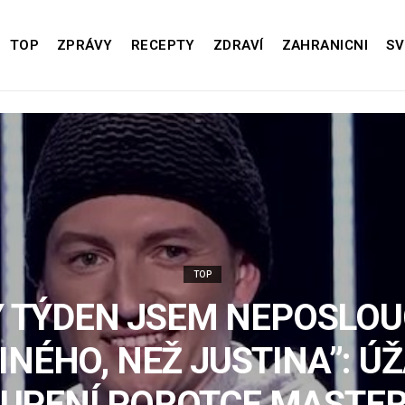
TOP
ZPRÁVY
RECEPTY
ZDRAVÍ
ZAHRANICNI
SV
TOP
Y TÝDEN JSEM NEPOSLO
JINÉHO, NEŽ JUSTINA”: Ú
UPENÍ POROTCE MASTE