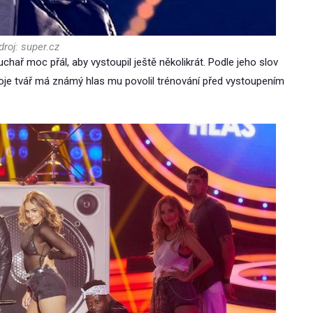
droj: super.cz
hař moc přál, aby vystoupil ještě několikrát. Podle jeho slov
voje tvář má známý hlas mu povolil trénování před vystoupením