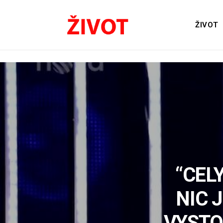
ŽIVOT
“CEL
NIC 
VYSTO