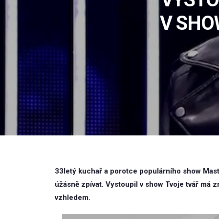
V SHO
33letý kuchař a porotce populárního show Maste
úžásně zpívat. Vystoupil v show Tvoje tvář má 
vzhledem.