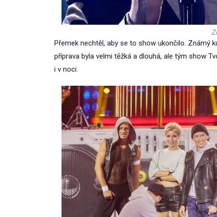
Z
Přemek nechtěl, aby se to show ukončilo. Známý kuc
příprava byla velmi těžká a dlouhá, ale tým show T
i v noci.