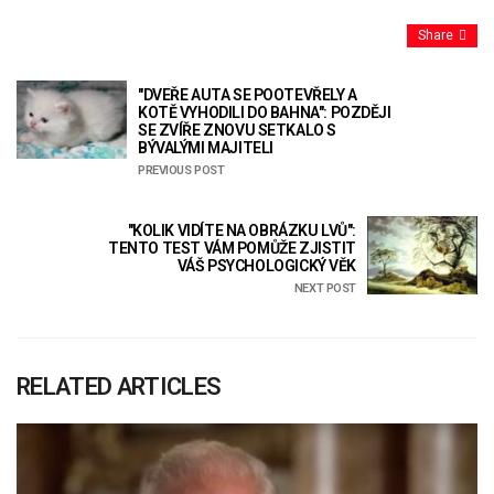
Share
"DVEŘE AUTA SE POOTEVŘELY A
KOTĚ VYHODILI DO BAHNA": POZDĚJI
SE ZVÍŘE ZNOVU SETKALO S
BÝVALÝMI MAJITELI
PREVIOUS POST
"KOLIK VIDÍTE NA OBRÁZKU LVŮ":
TENTO TEST VÁM POMŮŽE ZJISTIT
VÁŠ PSYCHOLOGICKÝ VĚK
NEXT POST
RELATED ARTICLES