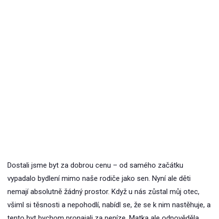
Dostali jsme byt za dobrou cenu – od samého začátku
vypadalo bydlení mimo naše rodiče jako sen. Nyní ale děti
nemají absolutně žádný prostor. Když u nás zůstal můj otec,
všiml si těsnosti a nepohodlí, nabídl se, že se k nim nastěhuje, a
tento byt bychom pronajali za peníze. Matka ale odpověděla