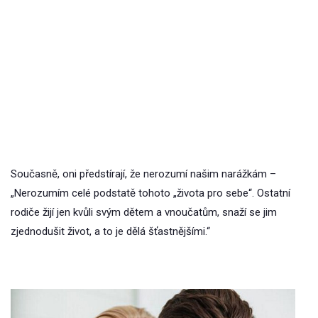
Současně, oni předstírají, že nerozumí našim narážkám –
„Nerozumím celé podstatě tohoto „života pro sebe“. Ostatní
rodiče žijí jen kvůli svým dětem a vnoučatům, snaží se jim
zjednodušit život, a to je dělá šťastnějšími.“