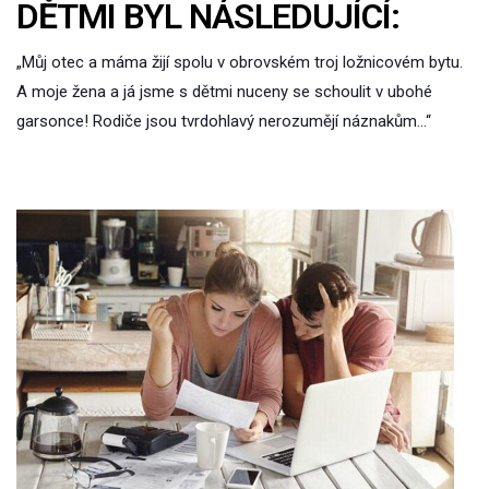
DĚTMI BYL NÁSLEDUJÍCÍ:
„Můj otec a máma žijí spolu v obrovském troj ložnicovém bytu.
A moje žena a já jsme s dětmi nuceny se schoulit v ubohé
garsonce! Rodiče jsou tvrdohlavý nerozumějí náznakům…“