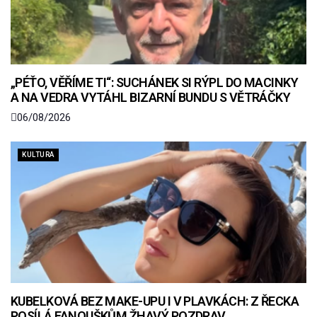
„PÉŤO, VĚŘÍME TI“: SUCHÁNEK SI RÝPL DO MACINKY
A NA VEDRA VYTÁHL BIZARNÍ BUNDU S VĚTRÁČKY
06/08/2026
KULTURA
KUBELKOVÁ BEZ MAKE-UPU I V PLAVKÁCH: Z ŘECKA
POSÍLÁ FANOUŠKŮM ŽHAVÝ POZDRAV