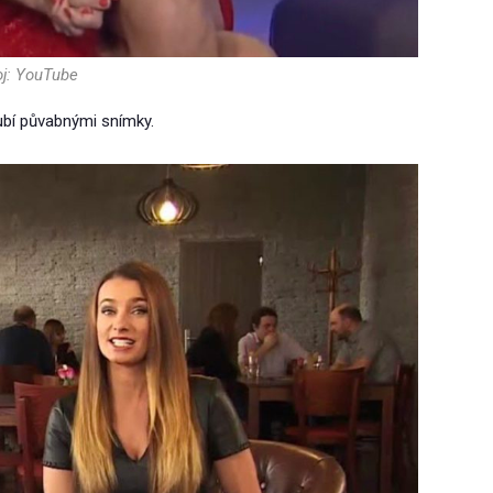
oj: YouTube
ubí půvabnými snímky.