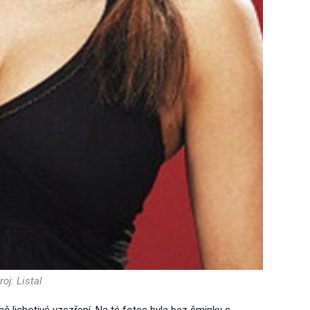
roj: Listal
lně lichotivé vzezření. Na té fotce byla bez šminky s