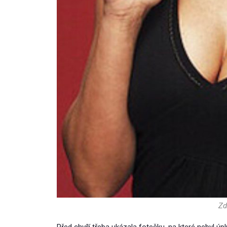
Zd
Před chvílí třeba ukázala fotečku, na které nebyl úp