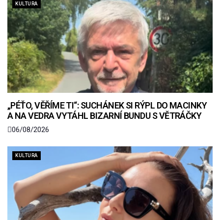
KULTURA
„PÉŤO, VĚŘÍME TI“: SUCHÁNEK SI RÝPL DO MACINKY
A NA VEDRA VYTÁHL BIZARNÍ BUNDU S VĚTRÁČKY
06/08/2026
KULTURA