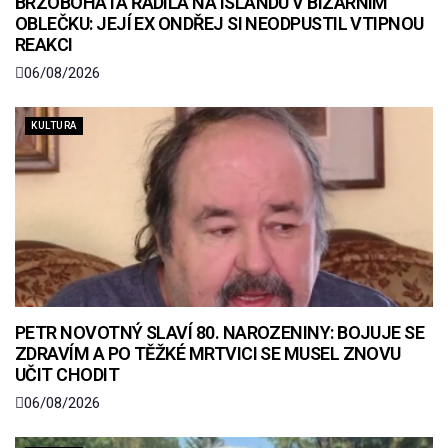
BRZOBOHATÁ ŘÁDILA NA ISLANDU V BIZARNÍM
OBLEČKU: JEJÍ EX ONDŘEJ SI NEODPUSTIL VTIPNOU
REAKCI
06/08/2026
KULTURA
PETR NOVOTNÝ SLAVÍ 80. NAROZENINY: BOJUJE SE
ZDRAVÍM A PO TĚŽKÉ MRTVICI SE MUSEL ZNOVU
UČIT CHODIT
06/08/2026