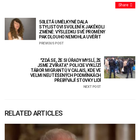
Share
50LETÁ UMĚLKYNĚ DALA
STYLISTOVI SVOLENÍ K JAKÉKOLI
ZMĚNĚ: VÝSLEDKU SVÉ PROMĚNY
PAK DLOUHO NEMOHLA UVĚŘIT
PREVIOUS POST
"ZDÁ SE, ŽE SI ÚŘADY MYSLÍ, ŽE
JSME ZVÍŘATA": POLICIE VYKLÍZÍ
TÁBOR MIGRANTŮ V CALAIS, KDE VE
VELMI NEUTĚŠENÝCH PODMÍNKÁCH
PŘEBÝVAJÍ STOVKY LIDÍ
NEXT POST
RELATED ARTICLES