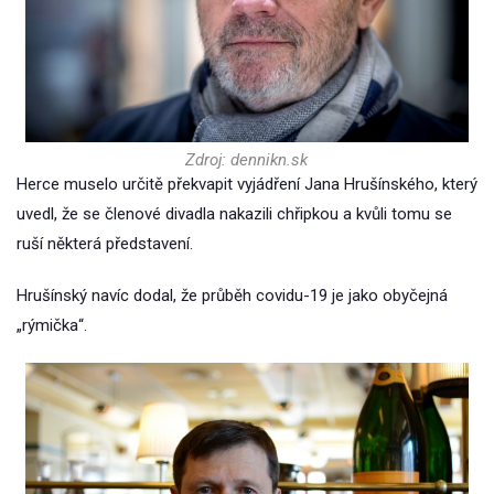
Zdroj: dennikn.sk
Herce muselo určitě překvapit vyjádření Jana Hrušínského, který
uvedl, že se členové divadla nakazili chřipkou a kvůli tomu se
ruší některá představení.
Hrušínský navíc dodal, že průběh covidu-19 je jako obyčejná
„rýmička“.