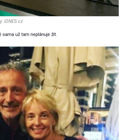
j: iDNES.cz
sama už tam neplánuje žít.