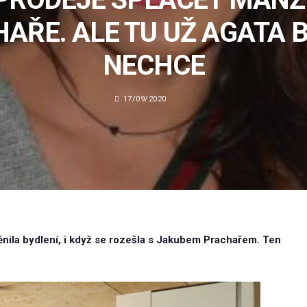
AŘE. ALE TU UŽ AGATA 
NECHCE
17/09/2020
ila bydlení, i když se rozešla s Jakubem Prachařem. Ten