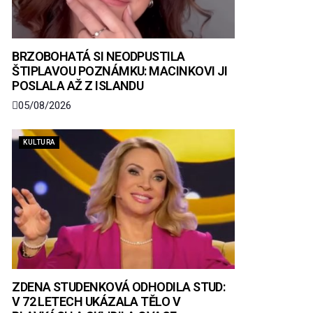
BRZOBOHATÁ SI NEODPUSTILA
ŠTIPLAVOU POZNÁMKU: MACINKOVI JI
POSLALA AŽ Z ISLANDU
05/08/2026
KULTURA
ZDENA STUDENKOVÁ ODHODILA STUD:
V 72 LETECH UKÁZALA TĚLO V