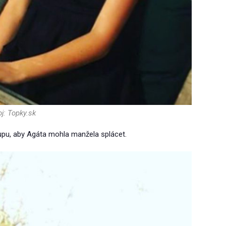
j: Topky.sk
lupu, aby Agáta mohla manžela splácet.