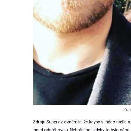
Zdro
Zdroju Super.cz oznámila, že kdyby si něco našla a 
ihned odstěhovala. Nebrání se i kdyby to bylo něco