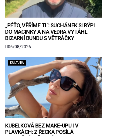
„PÉŤO, VĚŘÍME TI“: SUCHÁNEK SI RÝPL
DO MACINKY A NA VEDRA VYTÁHL
BIZARNÍ BUNDU S VĚTRÁČKY
06/08/2026
KULTURA
KUBELKOVÁ BEZ MAKE-UPU I V
PLAVKÁCH: Z ŘECKA POSÍLÁ