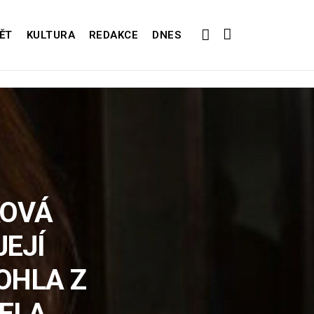
ĚT
KULTURA
REDAKCE
DNES
KOVÁ
EJÍ
OHLA Z
ELA