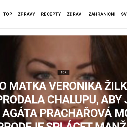
TOP
ZPRÁVY
RECEPTY
ZDRAVÍ
ZAHRANICNI
SV
TOP
O MATKA VERONIKA ŽIL
PRODALA CHALUPU, ABY J
 AGÁTA PRACHAŘOVÁ M
 PRODEJE SPLÁCET MANŽ