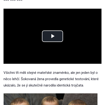
Play
Video
Všichni tři měli stejné mateřské znaménko, ale jen jeden byl o
něco lehčí. Šokovaná žena provedla genetické testování, které
ukázalo, že se jí skutečně narodila identická trojčata.