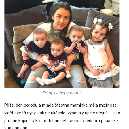
Zdroj: lyubopytno.fun
Přišel den porodu a mlada šťastna maminka měla možnost
vidět své tři syny. Jak se ukázalo, vypadaly úplně stejně – jako
přesné kopie! Takto podobné děti se rodí v jednom případě z
300 000 000.