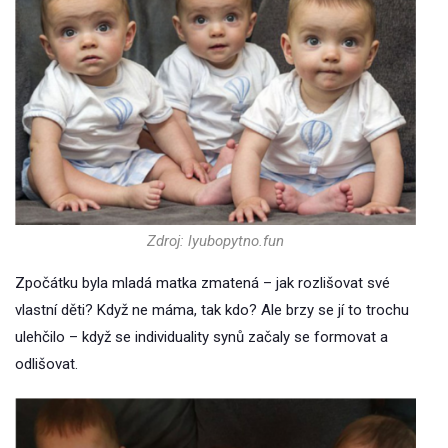
Zdroj: lyubopytno.fun
Zpočátku byla mladá matka zmatená – jak rozlišovat své
vlastní děti? Když ne máma, tak kdo? Ale brzy se jí to trochu
ulehčilo – když se individuality synů začaly se formovat a
odlišovat.