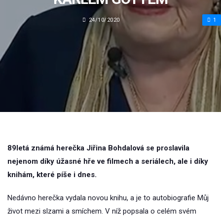
24/10/2020
1
89letá známá herečka Jiřina Bohdalová se proslavila
nejenom díky úžasné hře ve filmech a seriálech, ale i díky
knihám, které píše i dnes.
Nedávno herečka vydala novou knihu, a je to autobiografie Můj
život mezi slzami a smíchem. V níž popsala o celém svém