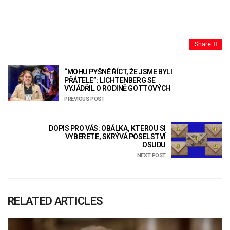
Share
“MOHU PYŠNĚ ŘÍCT, ŽE JSME BYLI
PŘÁTELE”: LICHTENBERG SE
VYJÁDŘIL O RODINĚ GOTTOVÝCH
PREVIOUS POST
DOPIS PRO VÁS: OBÁLKA, KTEROU SI
VYBERETE, SKRÝVÁ POSELSTVÍ
OSUDU
NEXT POST
RELATED ARTICLES