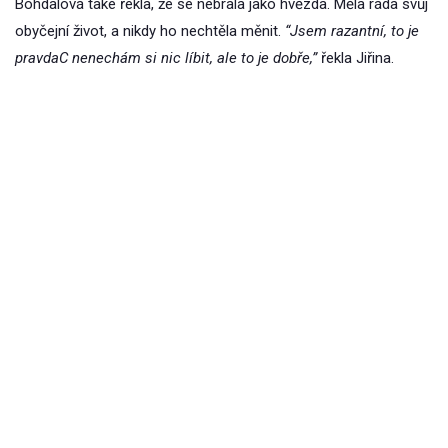
Bohdalová také řekla, že se nebrala jako hvězda. Měla ráda svůj
obyčejní život, a nikdy ho nechtěla měnit.
“Jsem razantní, to je
pravdaC nenechám si nic líbit, ale to je dobře,”
řekla Jiřina.