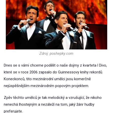
Zdroj: poshepky.com
Dnes se s vámi chceme podělit o naše dojmy z kvarteta l Divo,
které se v roce 2006 zapsalo do Guinnessovy knihy rekordů.
Koneckonců, tito mezinárodní umělci jsou komerčně
nejúspěšnějším mezinárodním popovým projektem.
Zpěv těchto umělců je tak melodický a vzrušující, že nikoho
nenechá lhostejným a nezáleží na tom, jaký žánr hudby
preferujete.