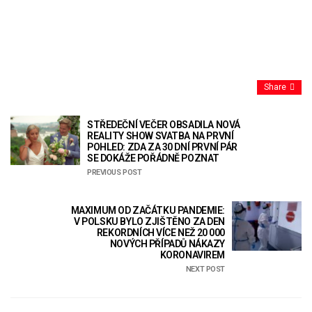
Share
STŘEDEČNÍ VEČER OBSADILA NOVÁ
REALITY SHOW SVATBA NA PRVNÍ
POHLED: ZDA ZA 30 DNÍ PRVNÍ PÁR
SE DOKÁŽE POŘÁDNĚ POZNAT
PREVIOUS POST
MAXIMUM OD ZAČÁTKU PANDEMIE:
V POLSKU BYLO ZJIŠTĚNO ZA DEN
REKORDNÍCH VÍCE NEŽ 20 000
NOVÝCH PŘÍPADŮ NÁKAZY
KORONAVIREM
NEXT POST